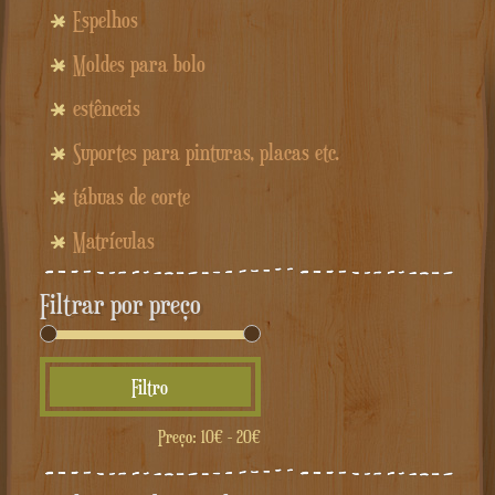
Espelhos
Moldes para bolo
estênceis
Suportes para pinturas, placas etc.
tábuas de corte
Matrículas
Filtrar por preço
Preço
Preço
Filtro
mínimo
máximo
Preço:
10€
-
20€