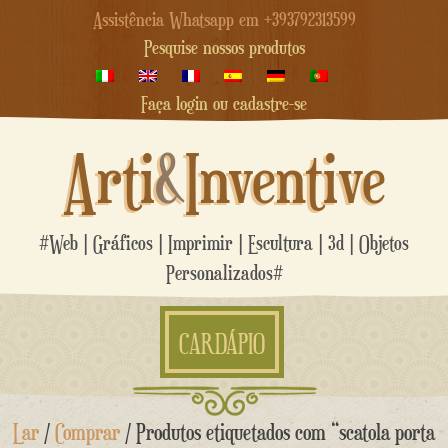
Assistência Whatsapp em +393792313599
Pesquise nossos produtos
Faça login ou cadastre-se
Arti
&
Inventive
#Web | Gráficos | Imprimir | Escultura | 3d | Objetos
Personalizados#
CARDÁPIO
Ir
Lar
/
Comprar
/ Produtos etiquetados com “scatola porta
para