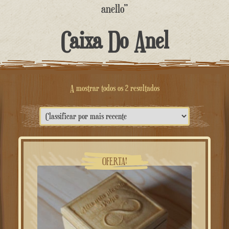
o
anello”
conteúdo
Caixa Do Anel
Classificado
A mostrar todos os 2 resultados
por
mais
recente
OFERTA!