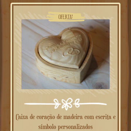
era:
é:
26.00€.
14.00€.
OFERTA!
Caixa de coração de madeira com escrita e
símbolo personalizados