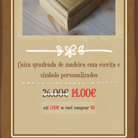
Caixa quadrada de madeira com escrita e
símbolo personalizados
O
O
26.00
€
14.00
€
preço
preço
até
7.00
€
se você comprar
50
original
atual