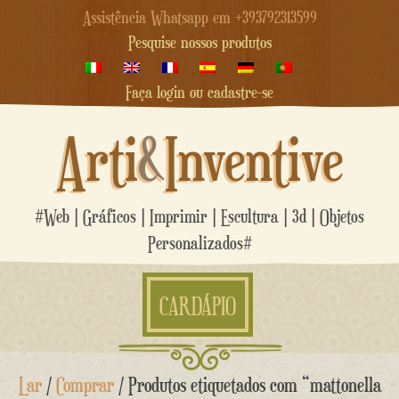
Assistência Whatsapp em +393792313599
Pesquise nossos produtos
Faça login ou cadastre-se
Arti
&
Inventive
#Web | Gráficos | Imprimir | Escultura | 3d | Objetos
Personalizados#
CARDÁPIO
Ir
Lar
/
Comprar
/ Produtos etiquetados com “mattonella
para