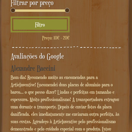
Filtrar por preço
Preço
Preço
Filtro
mínimo
máximo
Preço:
10€
-
20€
Avaliações do Google
Alexandre Baccini
Bom dia! Recomendo muito as encomendas para a
ArtieInventive! Encomendei duas placas de alumínio para o
barco... o que posso dizer? Lindas e perfeitas em tamanho e
espessura. Muito profissionalismo! A transportadora estragou
uma durante o transporte. Depois de enviar fotos da placa
danificada, eles imediatamente me enviaram outra perfeita, às
suas custas. Agradeço à ArtieInventive pelo profissionalismo
demonstrado e pelo cuidado especial com o produto. Estou