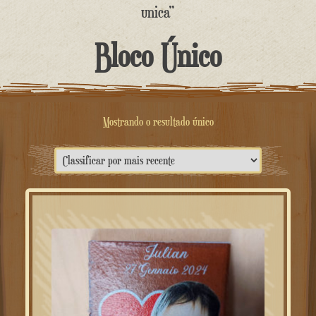
o
unica”
conteúdo
Bloco Único
Mostrando o resultado único