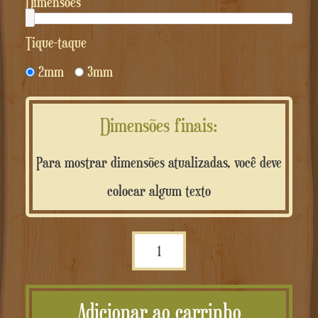
Dimensões
tique-taque
2mm
3mm
Dimensões finais:
Para mostrar dimensões atualizadas, você deve
colocar algum texto
Quantidade
Targhetta
in
Adicionar ao carrinho
alluminio