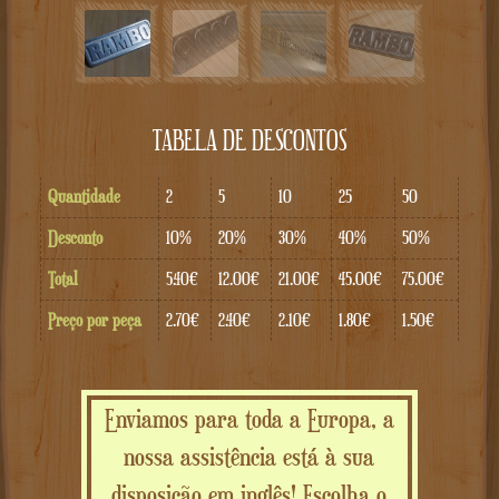
TABELA DE DESCONTOS
Quantidade
2
5
10
25
50
Desconto
10%
20%
30%
40%
50%
Total
5.40€
12.00€
21.00€
45.00€
75.00€
Preço por peça
2.70€
2.40€
2.10€
1.80€
1.50€
Enviamos para toda a Europa, a
nossa assistência está à sua
disposição em inglês! Escolha o