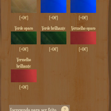
(+0€)
(+0€)
(+0€)
Verde opaco
Verde brilhante
Vermelho opaco
(+0€)
(+0€)
(+0€)
Vermelho
brilhante
(+0€)
Escrevendo para ser feito
?