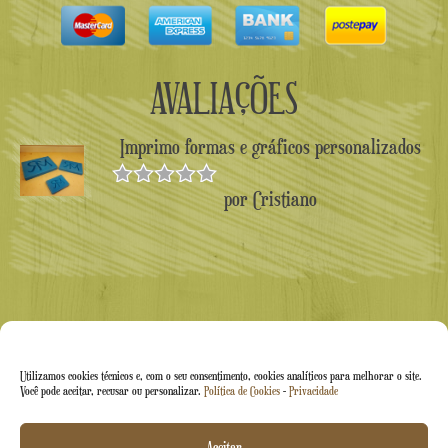
AVALIAÇÕES
Imprimo formas e gráficos personalizados
por Cristiano
Avaliado
como
5
de
5
Utilizamos cookies técnicos e, com o seu consentimento, cookies analíticos para melhorar o site.
Você pode aceitar, recusar ou personalizar.
Política de Cookies
-
Privacidade
Arti&Inventive ® 2005-2026 | Número de IVA
Aceitar