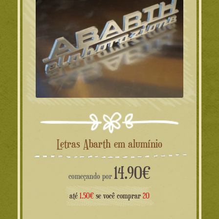
Letras Abarth em alumínio
14.90
€
começando por
até
1.50€
se você comprar
20