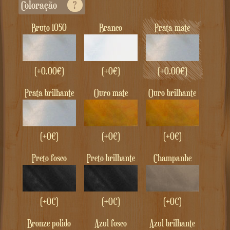
coloração
?
Bruto 1050
Branco
Prata mate
(+
0.00
€
)
(+0€)
(+
0.00
€
)
Prata brilhante
Ouro mate
Ouro brilhante
(+0€)
(+0€)
(+0€)
Preto fosco
Preto brilhante
champanhe
(+0€)
(+0€)
(+0€)
Bronze polido
Azul fosco
Azul brilhante