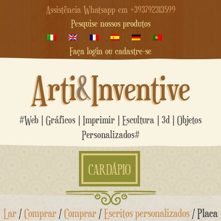
Assistência Whatsapp em +393792313599
Pesquise nossos produtos
Faça login ou cadastre-se
Arti
&
Inventive
#Web | Gráficos | Imprimir | Escultura | 3d | Objetos
Personalizados#
CARDÁPIO
Ir
Lar
/
Comprar
/
Comprar
/
Escritos personalizados
/ Placa
para