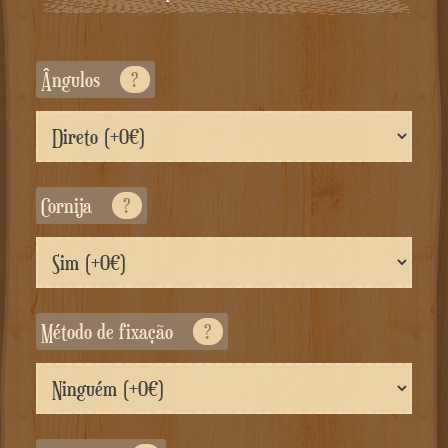
Ângulos
?
Cornija
?
Método de fixação
?