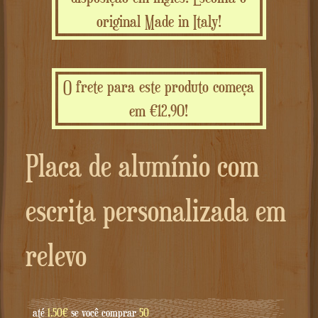
original Made in Italy!
O frete para este produto começa
em €12,90!
Placa de alumínio com
escrita personalizada em
relevo
até
1.50€
se você comprar
50