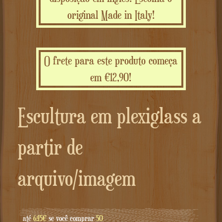
original Made in Italy!
O frete para este produto começa
em €12,90!
Escultura em plexiglass a
partir de
arquivo/imagem
até
6.45€
se você comprar
50