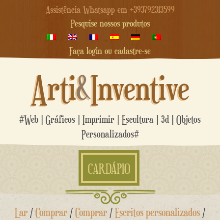
Assistência Whatsapp em +393792313599
Pesquise nossos produtos
Faça login ou cadastre-se
Arti
&
Inventive
#Web | Gráficos | Imprimir | Escultura | 3d | Objetos
Personalizados#
CARDÁPIO
Ir
Lar
/
Comprar
/
Comprar
/
Escritos personalizados
/
para