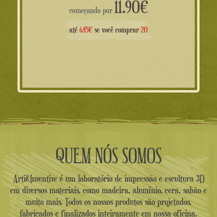
11.90
€
começando por
até
6.45€
se você comprar
20
QUEM NÓS SOMOS
Arti&Inventive é um laboratório de impressão e escultura 3D
em diversos materiais, como madeira, alumínio, cera, sabão e
muito mais. Todos os nossos produtos são projetados,
fabricados e finalizados inteiramente em nossa oficina.