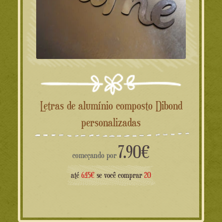
Letras de alumínio composto Dibond
personalizadas
7.90
€
começando por
até
6.45€
se você comprar
20