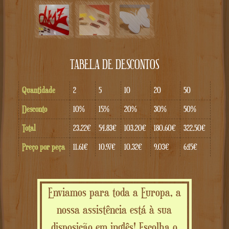
TABELA DE DESCONTOS
Quantidade
2
5
10
20
50
Desconto
10%
15%
20%
30%
50%
Total
23.22€
54.83€
103.20€
180.60€
322.50€
Preço por peça
11.61€
10.97€
10.32€
9.03€
6.45€
Enviamos para toda a Europa, a
nossa assistência está à sua
disposição em inglês! Escolha o