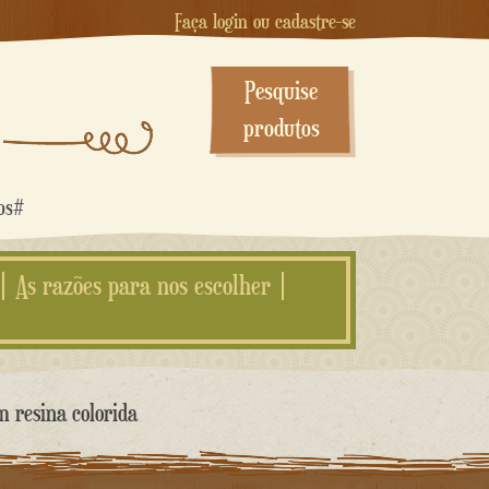
Faça login ou cadastre-se
Pesquise
produtos
dos#
As razões para nos escolher
m resina colorida