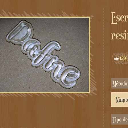
Escrita personalizada em
resi
até
1.95€
Método
Tipo d