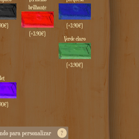
brilhante
90
€
)
(+
3.90
€
)
(+
3.90
€
)
Verde claro
(+
3.90
€
)
olet
90
€
)
endo para personalizar
?