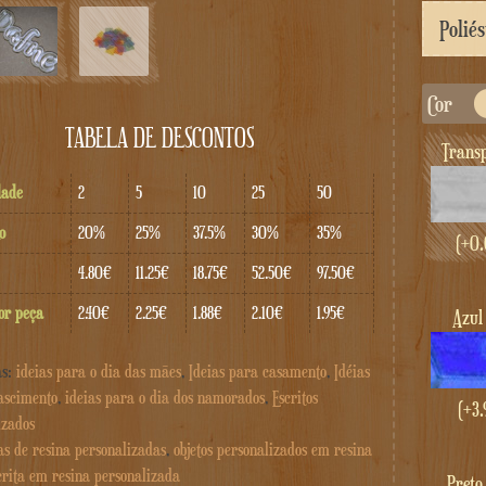
Cor
TABELA DE DESCONTOS
Trans
dade
2
5
10
25
50
o
20%
25%
37.5%
30%
35%
(+
0.
4.80€
11.25€
18.75€
52.50€
97.50€
or peça
2.40€
2.25€
1.88€
2.10€
1.95€
Azul
as:
ideias para o dia das mães
,
Ideias para casamento
,
Idéias
ascimento
,
ideias para o dia dos namorados
,
Escritos
(+
3.
izados
as de resina personalizadas
,
objetos personalizados em resina
crita em resina personalizada
Pret