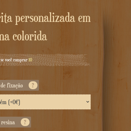
na colorida
se você comprar
10
 de fixação
?
e resina
?