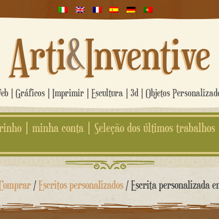
Arti
&
Inventive
b | Gráficos | Imprimir | Escultura | 3d | Objetos Personaliza
rinho
minha conta
Seleção dos últimos trabalhos
Comprar
/
Escritos personalizados
/ Escrita personalizada e