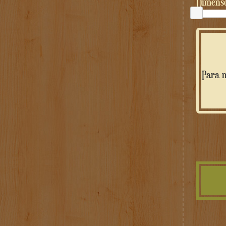
Dimens
Para m