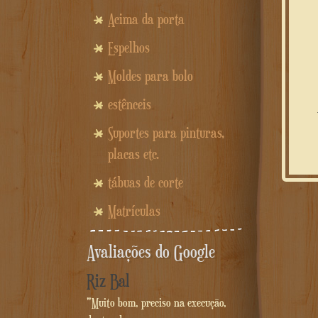
Acima da porta
Espelhos
Moldes para bolo
estênceis
Uma ideia per
Suportes para pinturas,
placas etc.
tábuas de corte
Matrículas
Avaliações do Google
Riz Bal
"Muito bom, preciso na execução,