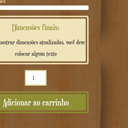
ões
Dimensões finais:
ostrar dimensões atualizadas, você deve
colocar algum texto
Quantidade
Scritta
personalizzata
Adicionar ao carrinho
in
resina
colorata