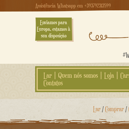
Assistência Whatsapp em +393792313599
Enviamos para
Europa, estamos à
sua disposição
#We
Lar
Quem nós somos
Loja
Car
Contatos
Ir
Lar
/
Comprar
/
para
o
conteúdo