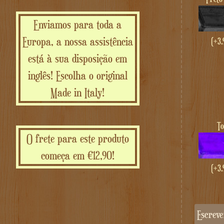
Enviamos para toda a
Europa, a nossa assistência
(+
3.
está à sua disposição em
inglês! Escolha o original
Made in Italy!
T
O frete para este produto
começa em €12,90!
(+
3.
Escrev