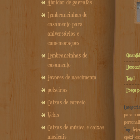
Abridor de garrafas
Lembrancinhas de
casamento para
aniversários e
comemorações
Lembrancinhas de
Quanti
casamento
Descont
Favores de nascimento
Total
pulseiras
Preço p
Caixas de correio
Categori
Velas
para o n
personal
Caixas de música e caixas
Tag:
letr
musicais
epóxi
,
es