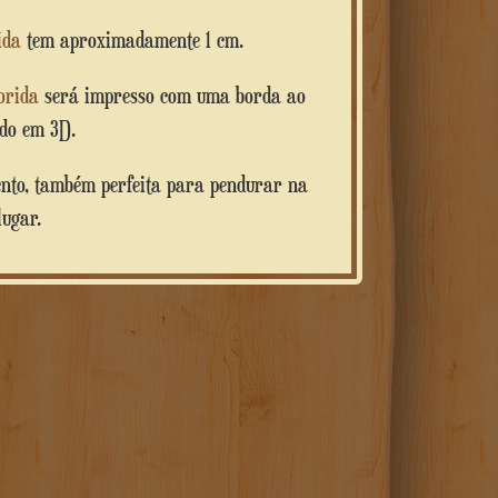
rida
tem aproximadamente 1 cm.
orida
será impresso com uma borda ao
ado em 3D.
lugar.