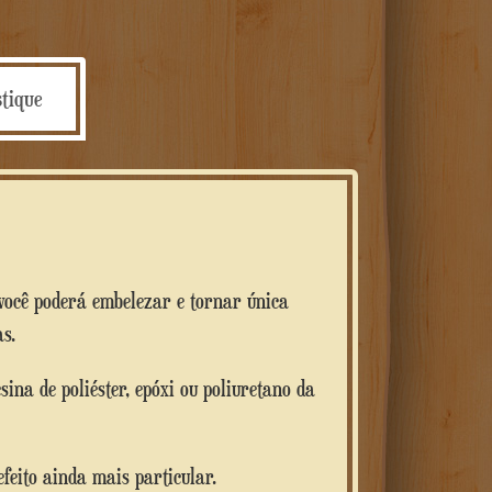
tique
 você poderá embelezar e tornar única
s.
esina de poliéster, epóxi ou poliuretano da
efeito ainda mais particular.