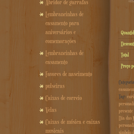
Abridor de garrafas
Lembrancinhas de
casamento para
aniversários e
Quanti
comemorações
Descont
Lembrancinhas de
Total
casamento
Preço p
Favores de nascimento
Categori
pulseiras
casamen
Tag:
car
Caixas de correio
personal
Velas
presente
Dia das 
Caixas de música e caixas
personal
musicais
símbolo 