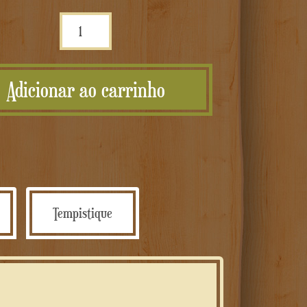
Quantidade
Cuore
in
Adicionar ao carrinho
legno
personalizzato
Tempistique