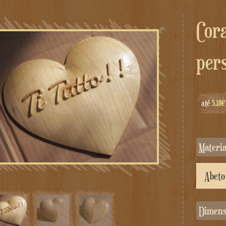
Coração de madeira
per
até
5.18€
Materi
Dimen