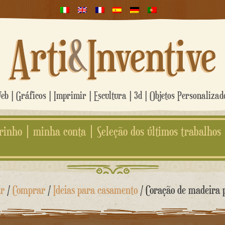
Arti
&
Inventive
b | Gráficos | Imprimir | Escultura | 3d | Objetos Personaliza
rinho
minha conta
Seleção dos últimos trabalhos
r
/
Comprar
/
Ideias para casamento
/ Coração de madeira 