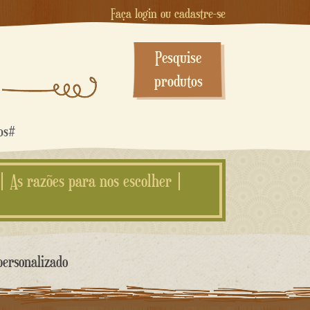
Faça login ou cadastre-se
Pesquise
produtos
dos#
As razões para nos escolher
personalizado