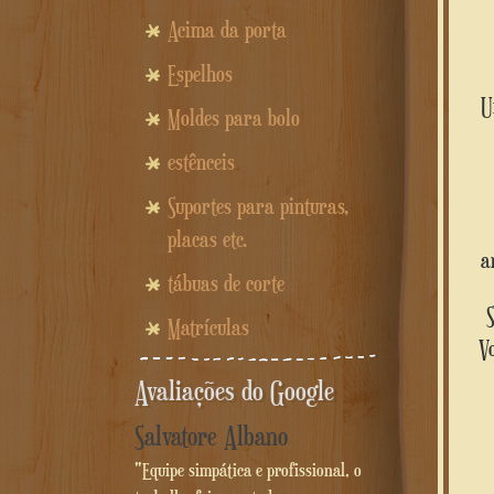
Acima da porta
Espelhos
Moldes para bolo
estênceis
Suportes para pinturas,
placas etc.
a
tábuas de corte
Matrículas
V
Avaliações do Google
Salvatore Albano
"Equipe simpática e profissional, o