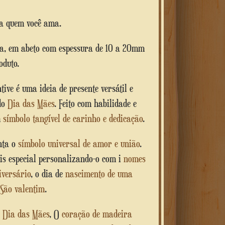
 a quem você ama.
da, em abeto com espessura de 10 a 20mm
oduto.
tive é uma ideia de presente versátil e
ndo
Dia das Mães
. Feito com habilidade e
m
símbolo tangível de carinho e dedicação
.
nta o
símbolo universal de amor e união
.
s especial personalizando-o com i
nomes
iversário
, o dia de
nascimento de uma
São valentim
.
o
Dia das Mães
, O
coração de madeira