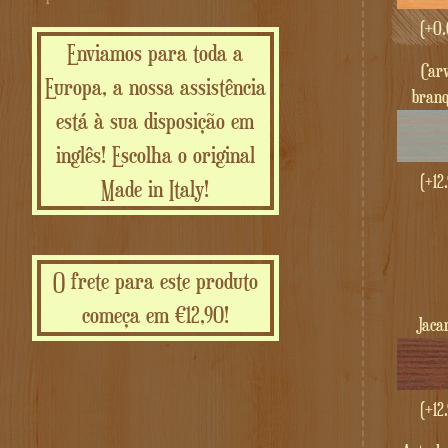
(+
0.
Enviamos para toda a
carvalho
Europa, a nossa assistência
bran
está à sua disposição em
inglês! Escolha o original
(+
12
Made in Italy!
O frete para este produto
começa em €12,90!
Jac
(+
12