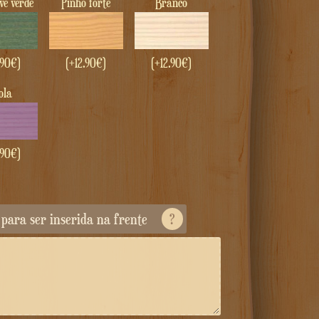
ave verde
Pinho forte
Branco
.90
€
)
(+
12.90
€
)
(+
12.90
€
)
iola
.90
€
)
a para ser inserida na frente
?