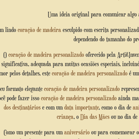
Uma ideia original para comunicar algo
Um lindo
coração de madeira
esculpido com escrita personaliza
dependendo do tamanho do pr
O
coração de madeira personalizado
oferecido pela Arti&Inven
significativa, adequada para muitas ocasiões especiais, inclui
mor pelos detalhes, este
coração de madeira personalizado
é u
Seu formato elegante
coração de madeira personalizado
represe
ocê pode fazer isso
coração de madeira personalizado
ainda mai
dos destinatários
e com um
data importante
, como o dia de
an
criança
, o
Dia das Mães
ou no dia de
Como um presente para um
aniversário
ou para comemorar 