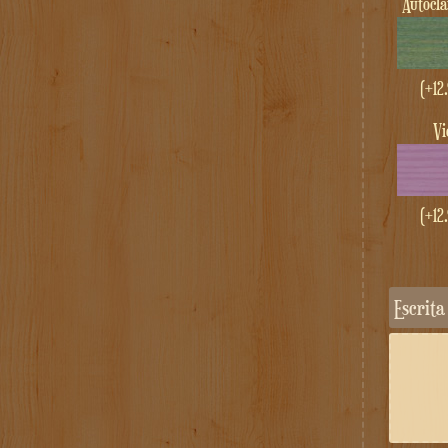
Autocl
(+
12
V
(+
12
Escrit