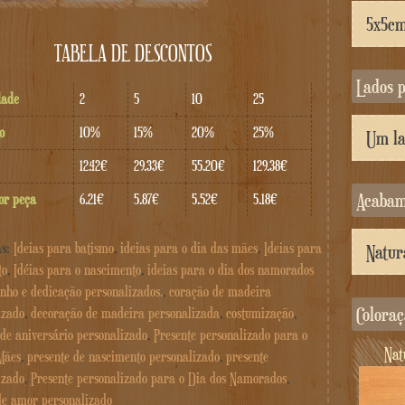
TABELA DE DESCONTOS
Lados 
dade
2
5
10
25
o
10%
15%
20%
25%
12.42€
29.33€
55.20€
129.38€
Acaba
or peça
6.21€
5.87€
5.52€
5.18€
as:
Ideias para batismo
,
ideias para o dia das mães
,
Ideias para
to
,
Idéias para o nascimento
,
ideias para o dia dos namorados
inho e dedicação personalizados.
,
coração de madeira
Colora
izado
,
decoração de madeira personalizada
,
costumização
,
 de aniversário personalizado
,
Presente personalizado para o
Na
Mães
,
presente de nascimento personalizado
,
presente
izado
,
Presente personalizado para o Dia dos Namorados
,
de amor personalizado