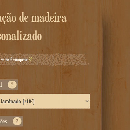
sonalizado
se você comprar
25
al
?
sões
?