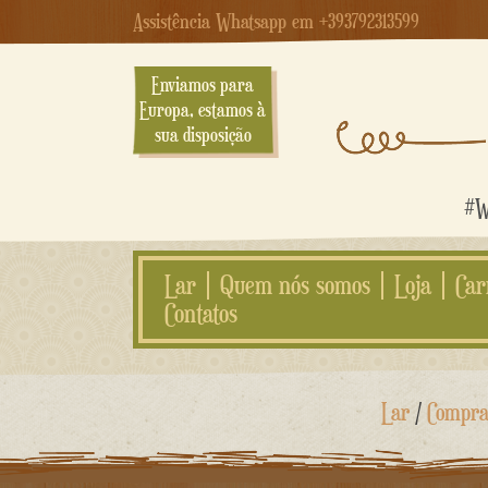
Assistência Whatsapp em +393792313599
Enviamos para
Europa, estamos à
sua disposição
#We
Lar
Quem nós somos
Loja
Car
Contatos
Ir
Lar
/
Compra
para
o
conteúdo