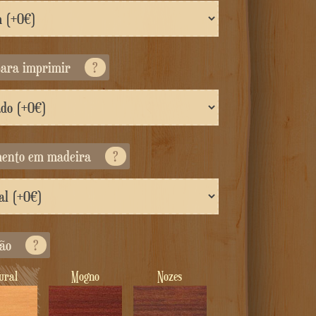
para imprimir
?
mento em madeira
?
ção
?
tural
Mogno
Nozes