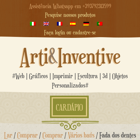
Assistência Whatsapp em +393792313599
Pesquise nossos produtos
Faça login ou cadastre-se
Arti
&
Inventive
#Web | Gráficos | Imprimir | Escultura | 3d | Objetos
Personalizados#
CARDÁPIO
Ir
Lar
/
Comprar
/
Comprar
/
Vários baús
/ Fada dos dentes
para