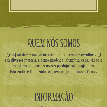
era:
é:
46.00€.
39.00€.
QUEM NÓS SOMOS
Arti&Inventive é um laboratório de impressão e escultura 3D
em diversos materiais, como madeira, alumínio, cera, sabão e
muito mais. Todos os nossos produtos são projetados,
fabricados e finalizados inteiramente em nossa oficina.
INFORMAÇÃO