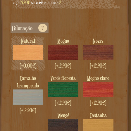
até
39.20€
se você comprar
2
Coloração
?
Natural
Mogno
Nozes
(+
0.00
€
)
(+
12.90
€
)
(+
12.90
€
)
carvalho
verde floresta
Mogno claro
branqueado
(+
12.90
€
)
(+
12.90
€
)
(+
12.90
€
)
Wengé
castanha