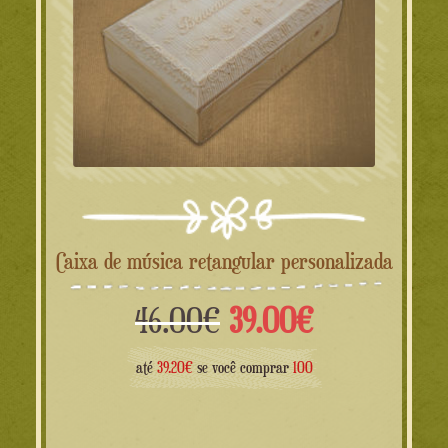
Caixa de música retangular personalizada
O
O
46.00
€
39.00
€
preço
preço
até
39.20€
se você comprar
100
original
atual