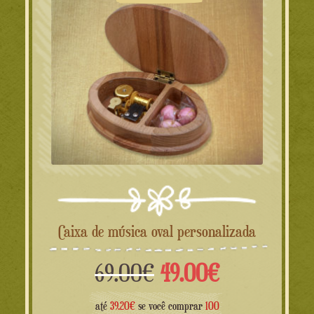
Caixa de música oval personalizada
O
O
69.00
€
49.00
€
preço
preço
até
39.20€
se você comprar
100