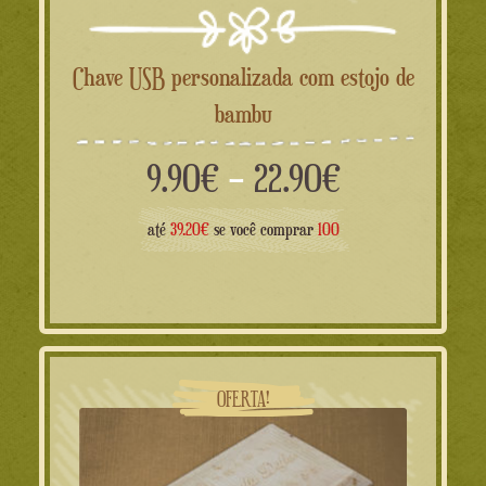
Chave USB personalizada com estojo de
bambu
Faixa
9.90
€
–
22.90
€
de
até
39.20€
se você comprar
100
preço:
9.90€
a
OFERTA!
22.90€