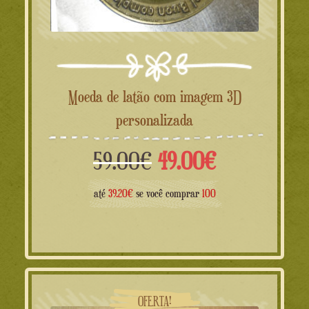
Moeda de latão com imagem 3D
personalizada
O
O
59.00
€
49.00
€
preço
preço
até
39.20€
se você comprar
100
original
atual
era:
é:
59.00€.
49.00€.
OFERTA!