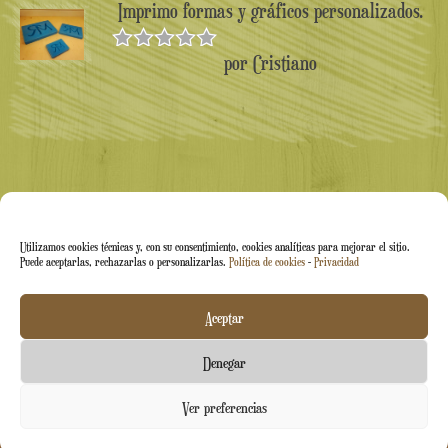
Imprimo formas y gráficos personalizados.
por Cristiano
Valorado en
5
de 5
Utilizamos cookies técnicas y, con su consentimiento, cookies analíticas para mejorar el sitio.
Puede aceptarlas, rechazarlas o personalizarlas.
Política de cookies
-
Privacidad
Arti&Inventive ® 2005-2026 | N.º IVA 05070120877 |
Aceptar
Empresa inscrita en el Registro de Artesanos CT-711169 |
Denegar
Índice Económico-Administrativo (REA) CT-426037
Contáctenos
Ver preferencias
abierto