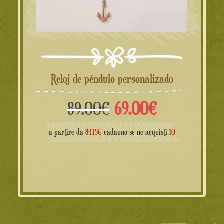
Reloj de péndulo personalizado
El
El
89.00
€
69.00
€
precio
precio
a partire da
84.15€
cadauno se ne acquisti
10
original
actual
era:
es:
89.00€.
69.00€.