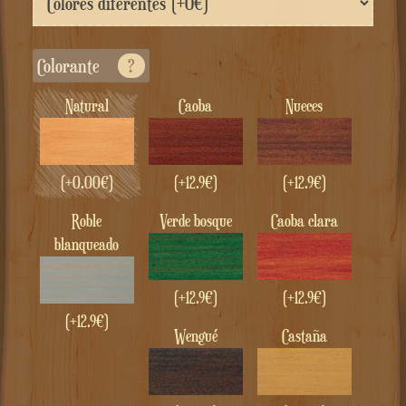
Colorante
?
Natural
Caoba
Nueces
(+
0.00
€
)
(+12.9€)
(+12.9€)
Roble
Verde bosque
Caoba clara
blanqueado
(+12.9€)
(+12.9€)
(+12.9€)
wengué
castaña