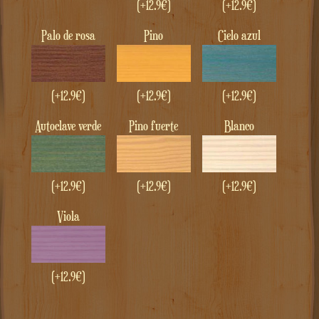
(+12.9€)
(+12.9€)
Palo de rosa
Pino
Cielo azul
(+12.9€)
(+12.9€)
(+12.9€)
autoclave verde
pino fuerte
Blanco
(+12.9€)
(+12.9€)
(+12.9€)
Viola
(+12.9€)