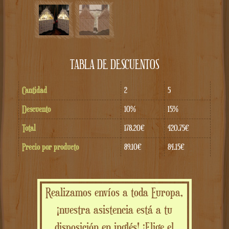
TABLA DE DESCUENTOS
Cantidad
2
5
Descuento
10%
15%
Total
178.20€
420.75€
Precio por producto
89.10€
84.15€
Realizamos envíos a toda Europa,
¡nuestra asistencia está a tu
disposición en inglés! ¡Elige el