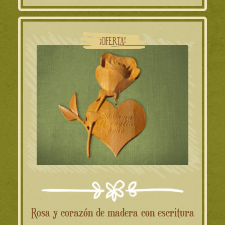
era:
es:
35.00€.
31.00€.
¡OFERTA!
Rosa y corazón de madera con escritura