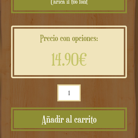
Carica il tuo font
Precio con opciones:
14.90€
Mattonella
in
cotto
Añadir al carrito
personalizzata
cantidad