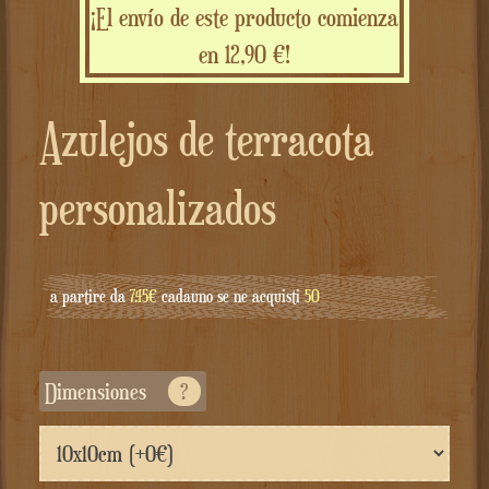
¡El envío de este producto comienza
en 12,90 €!
Azulejos de terracota
personalizados
a partire da
7.45€
cadauno se ne acquisti
50
Dimensiones
?