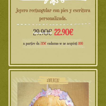
Joyero rectangular con pies y escritura
personalizada.
El
El
29.90
€
22.90
€
precio
precio
a partire da
7.45€
cadauno se ne acquisti
100
original
actual
era:
es:
29.90€.
22.90€.
¡OFERTA!