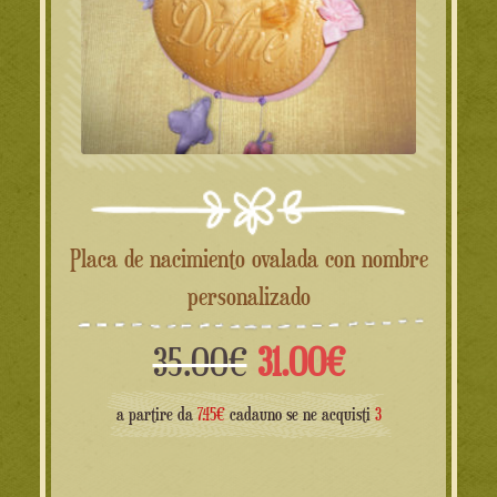
Placa de nacimiento ovalada con nombre
personalizado
El
El
35.00
€
31.00
€
precio
precio
a partire da
7.45€
cadauno se ne acquisti
3
original
actual