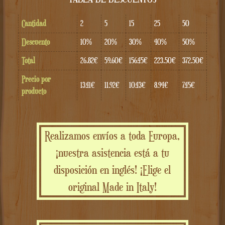
Cantidad
2
5
15
25
50
Descuento
10%
20%
30%
40%
50%
Total
26.82€
59.60€
156.45€
223.50€
372.50€
Precio por
13.41€
11.92€
10.43€
8.94€
7.45€
producto
Realizamos envíos a toda Europa,
¡nuestra asistencia está a tu
disposición en inglés! ¡Elige el
original Made in Italy!