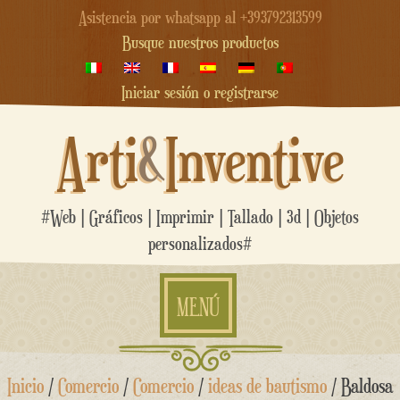
Asistencia por whatsapp al +393792313599
Busque nuestros productos
Iniciar sesión o registrarse
Arti
&
Inventive
#Web | Gráficos | Imprimir | Tallado | 3d | Objetos
personalizados#
MENÚ
saltar
Inicio
/
Comercio
/
Comercio
/
ideas de bautismo
/ Baldosa
al