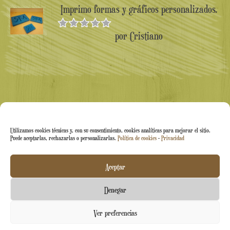
Imprimo formas y gráficos personalizados.
por Cristiano
Valorado en
5
de 5
Utilizamos cookies técnicas y, con su consentimiento, cookies analíticas para mejorar el sitio.
Puede aceptarlas, rechazarlas o personalizarlas.
Política de cookies
-
Privacidad
Arti&Inventive ® 2005-2026 | N.º IVA 05070120877 |
Aceptar
Empresa inscrita en el Registro de Artesanos CT-711169 |
Denegar
Índice Económico-Administrativo (REA) CT-426037
Contáctenos
Ver preferencias