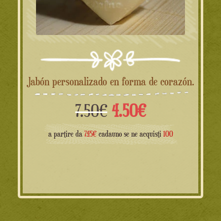
Jabón personalizado en forma de corazón.
El
El
7.50
€
4.50
€
precio
precio
a partire da
7.45€
cadauno se ne acquisti
100
original
actual
era:
es:
7.50€.
4.50€.