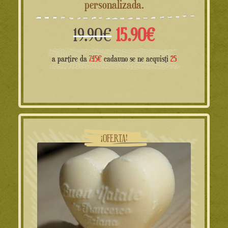
personalizada.
El
El
19.90
€
15.90
€
precio
precio
a partire da
7.45€
cadauno se ne acquisti
25
original
actual
era:
es:
19.90€.
15.90€.
¡OFERTA!