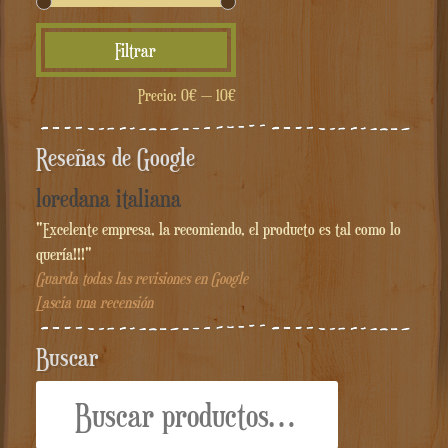
Precio
Precio
Filtrar
mínimo
máximo
Precio:
0€
—
10€
Reseñas de Google
loredana italiana
"Excelente empresa, la recomiendo, el producto es tal como lo
quería!!!"
Guarda todas las revisiones en Google
Lascia una recensión
Buscar
Buscar
por: