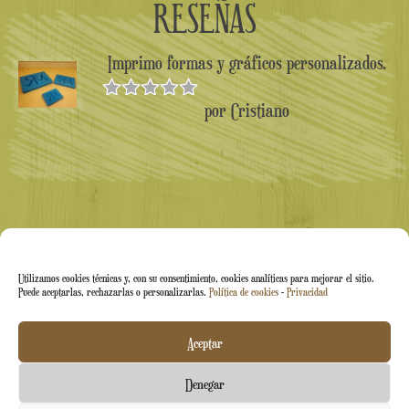
RESEÑAS
Imprimo formas y gráficos personalizados.
por Cristiano
Valorado en
5
de 5
Utilizamos cookies técnicas y, con su consentimiento, cookies analíticas para mejorar el sitio.
Puede aceptarlas, rechazarlas o personalizarlas.
Política de cookies
-
Privacidad
Arti&Inventive ® 2005-2026 | N.º IVA 05070120877 |
Aceptar
Empresa inscrita en el Registro de Artesanos CT-711169 |
Denegar
Índice Económico-Administrativo (REA) CT-426037