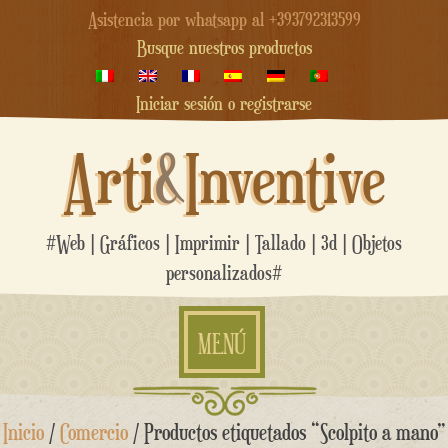
Asistencia por whatsapp al +393792313599
Busque nuestros productos
Iniciar sesión o registrarse
Arti
&
Inventive
#Web | Gráficos | Imprimir | Tallado | 3d | Objetos
personalizados#
MENÚ
saltar
Inicio
/
Comercio
/ Productos etiquetados “Scolpito a mano”
al