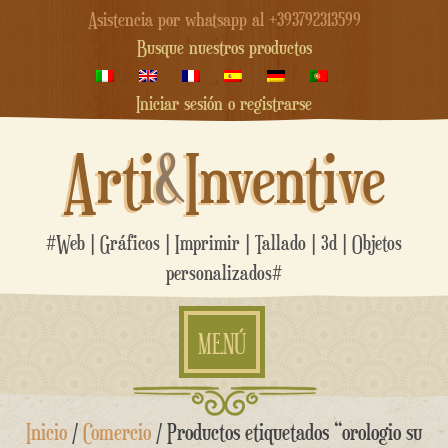
Asistencia por whatsapp al +393792313599
Busque nuestros productos
Iniciar sesión o registrarse
Arti
&
Inventive
#Web | Gráficos | Imprimir | Tallado | 3d | Objetos
personalizados#
MENÚ
saltar
Inicio
/
Comercio
/ Productos etiquetados “orologio su
al