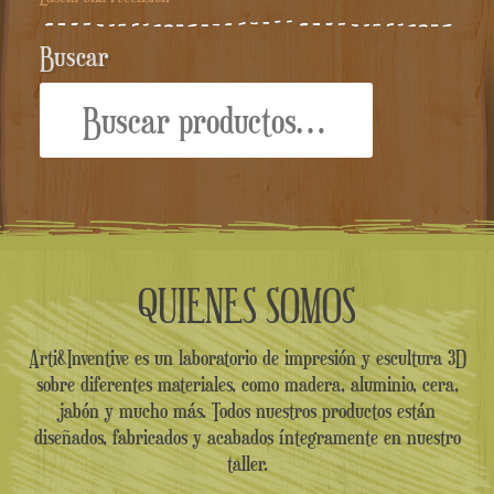
Buscar
Buscar
por:
QUIENES SOMOS
Arti&Inventive es un laboratorio de impresión y escultura 3D
sobre diferentes materiales, como madera, aluminio, cera,
jabón y mucho más. Todos nuestros productos están
diseñados, fabricados y acabados íntegramente en nuestro
taller.