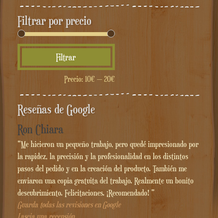
Filtrar por precio
Precio
Precio
Filtrar
mínimo
máximo
Precio:
10€
—
20€
Reseñas de Google
Ron Chiara
"Me hicieron un pequeño trabajo, pero quedé impresionado por
la rapidez, la precisión y la profesionalidad en los distintos
pasos del pedido y en la creación del producto. También me
enviaron una copia gratuita del trabajo. Realmente un bonito
descubrimiento. Felicitaciones. ¡Recomendado! "
Guarda todas las revisiones en Google
Lascia una recensión