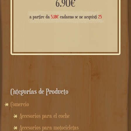
6.90
€
a partire da
5.18
€
cadauno se ne acquisti
25
Categorías de Producto
Comercio
Accesorios para el coche
Accesorios para motocicletas