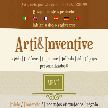
Asistencia por whatsapp al +393792313599
Busque nuestros productos
Iniciar sesión o registrarse
Arti
&
Inventive
#Web | Gráficos | Imprimir | Tallado | 3d | Objetos
personalizados#
MENÚ
saltar
Inicio
/
Comercio
/ Productos etiquetados “regalo
al