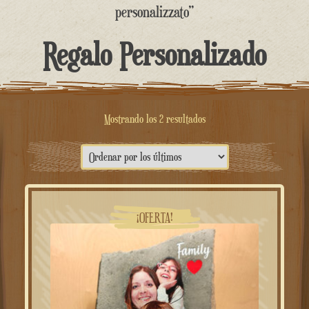
contenido
personalizzato”
Regalo Personalizado
Ordenado
Mostrando los 2 resultados
por
lo
más
reciente
¡OFERTA!