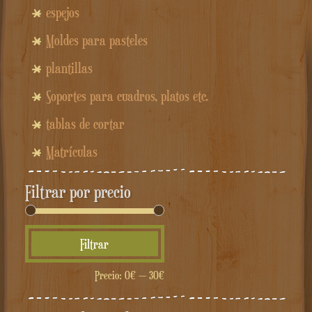
espejos
Moldes para pasteles
plantillas
Soportes para cuadros, platos etc.
tablas de cortar
Matrículas
Filtrar por precio
Precio
Precio
Filtrar
mínimo
máximo
Precio:
0€
—
30€