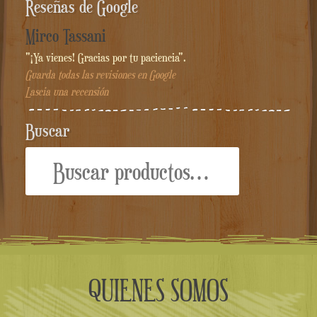
Reseñas de Google
Mirco Tassani
"¡Ya vienes! Gracias por tu paciencia".
Guarda todas las revisiones en Google
Lascia una recensión
Buscar
Buscar
por:
QUIENES SOMOS