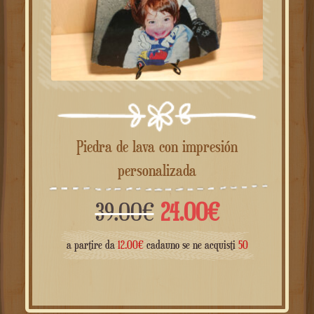
Piedra de lava con impresión
personalizada
El
El
39.00
€
24.00
€
precio
precio
a partire da
12.00
€
cadauno se ne acquisti
50
original
actual