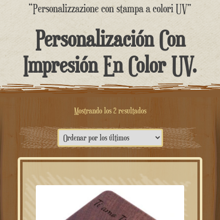
contenido
“Personalizzazione con stampa a colori UV”
Personalización Con
Impresión En Color UV.
Ordenado
Mostrando los 2 resultados
por
lo
más
reciente