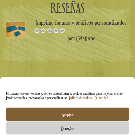
RESEÑAS
Imprimo formas y gráficos personalizados.
por Cristiano
Valorado en
5
de 5
Utilizamos cookies técnicas y, con su consentimiento, cookies analíticas para mejorar el sitio.
Puede aceptarlas, rechazarlas o personalizarlas.
Política de cookies
-
Privacidad
Arti&Inventive ® 2005-2026 | N.º IVA 05070120877 |
Aceptar
Empresa inscrita en el Registro de Artesanos CT-711169 |
Denegar
Índice Económico-Administrativo (REA) CT-426037