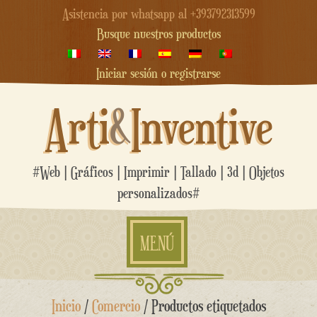
Asistencia por whatsapp al +393792313599
Busque nuestros productos
Iniciar sesión o registrarse
Arti
&
Inventive
#Web | Gráficos | Imprimir | Tallado | 3d | Objetos
personalizados#
MENÚ
saltar
Inicio
/
Comercio
/ Productos etiquetados
al