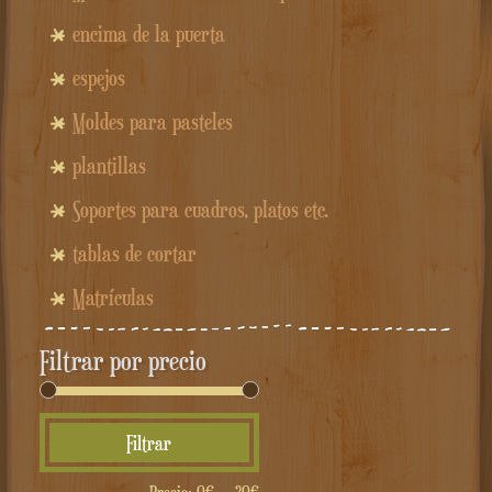
encima de la puerta
espejos
Moldes para pasteles
plantillas
Soportes para cuadros, platos etc.
tablas de cortar
Matrículas
Filtrar por precio
Precio
Precio
Filtrar
mínimo
máximo