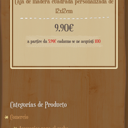
Caja de madera cuadrada personalizada de
12x12cm
9.90
€
a partire da
5.94
€
cadauno se ne acquisti
100
Categorías de Producto
Comercio