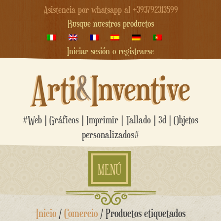
Asistencia por whatsapp al +393792313599
Busque nuestros productos
Iniciar sesión o registrarse
Arti
&
Inventive
#Web | Gráficos | Imprimir | Tallado | 3d | Objetos
personalizados#
MENÚ
saltar
Inicio
/
Comercio
/ Productos etiquetados
al