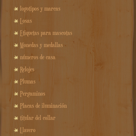
logotipos y marcas
Losas
Etiquetas para mascotas
Monedas y medallas
números de casa
Relojes
Plumas
Pergaminos
Placas de iluminación
titular del collar
Llavero