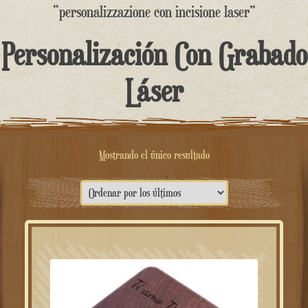
contenido
“personalizzazione con incisione laser”
Personalización Con Grabado
Láser
Mostrando el único resultado