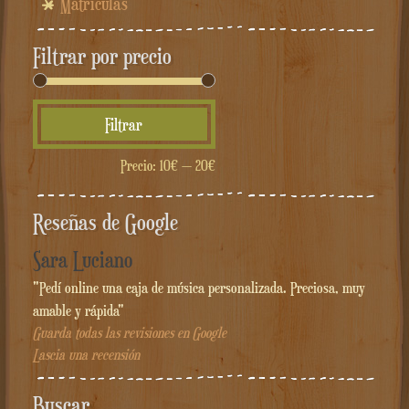
Matrículas
Filtrar por precio
Precio
Precio
Filtrar
mínimo
máximo
Precio:
10€
—
20€
Reseñas de Google
Sara Luciano
"Pedí online una caja de música personalizada. Preciosa, muy
amable y rápida"
Guarda todas las revisiones en Google
Lascia una recensión
Buscar