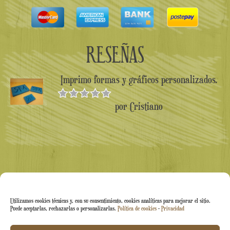
RESEÑAS
Imprimo formas y gráficos personalizados.
por Cristiano
Valorado en
5
de 5
Utilizamos cookies técnicas y, con su consentimiento, cookies analíticas para mejorar el sitio.
Puede aceptarlas, rechazarlas o personalizarlas.
Política de cookies
-
Privacidad
Arti&Inventive ® 2005-2026 | N.º IVA 05070120877 |