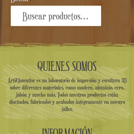
Buscar
por:
QUIENES SOMOS
Arti&Inventive es un laboratorio de impresión y escultura 3D
sobre diferentes materiales, como madera, aluminio, cera,
jabón y mucho más. Todos nuestros productos están
diseñados, fabricados y acabados íntegramente en nuestro
taller.
INFORMACIÓN