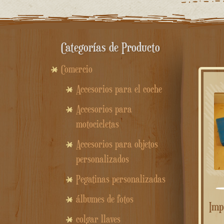
Categorías de Producto
Comercio
Accesorios para el coche
Accesorios para
motocicletas
Accesorios para objetos
personalizados
Pegatinas personalizadas
álbumes de fotos
Imprimo formas y gráficos
colgar llaves