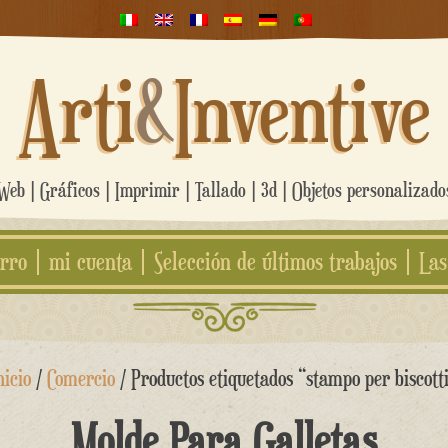
Arti
&
Inventive
eb | Gráficos | Imprimir | Tallado | 3d | Objetos personalizad
rro
mi cuenta
Selección de últimos trabajos
Las
nicio
/
Comercio
/ Productos etiquetados “stampo per biscott
Molde Para Galletas