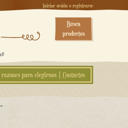
Iniciar sesión o registrarse
Busca
productos
os#
 razones para elegirnos
Contactos
i”