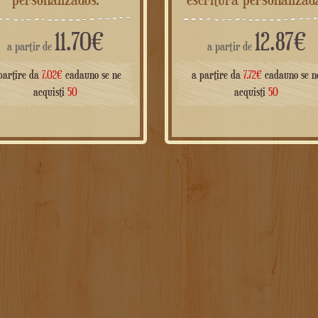
11.70
€
12.87
€
a partir de
a partir de
partire da
7.02
€
cadauno se ne
a partire da
7.72
€
cadauno se n
acquisti
50
acquisti
50