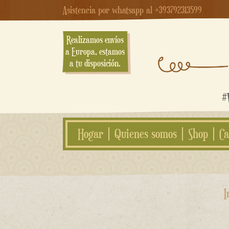
Asistencia por whatsapp al +393792313599
Realizamos envíos
a Europa, estamos
a tu disposición.
#W
Hogar
Quienes somos
Shop
Ca
saltar
I
al
contenido