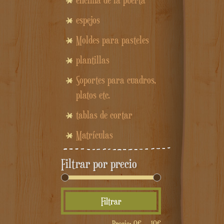
encima de la puerta
espejos
Moldes para pasteles
plantillas
Soportes para cuadros,
platos etc.
tablas de cortar
Matrículas
Filtrar por precio
Precio
Precio
Filtrar
mínimo
máximo
Precio:
0€
—
10€