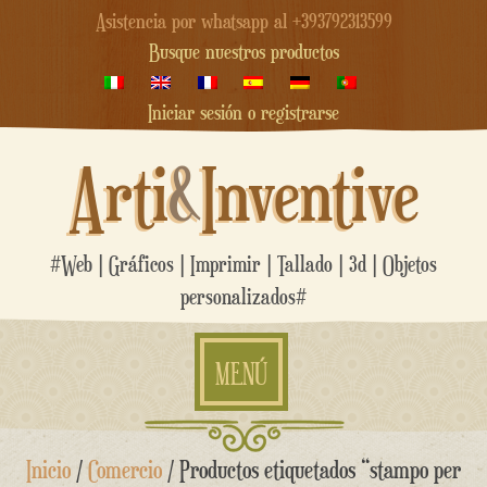
Asistencia por whatsapp al +393792313599
Busque nuestros productos
Iniciar sesión o registrarse
Arti
&
Inventive
#Web | Gráficos | Imprimir | Tallado | 3d | Objetos
personalizados#
MENÚ
saltar
Inicio
/
Comercio
/ Productos etiquetados “stampo per
al