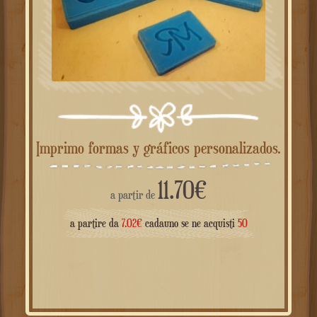
Imprimo formas y gráficos personalizados.
11.70
€
a partir de
a partire da
7.02
€
cadauno se ne acquisti
50