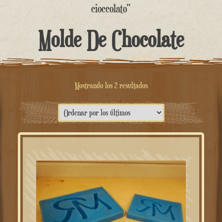
contenido
cioccolato”
Molde De Chocolate
Ordenado
Mostrando los 2 resultados
por
lo
más
reciente