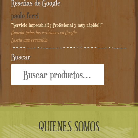
Reseñas de Google
paolo ferri
"Servicio impecable!! ¡¡Profesional y muy rápido!!"
Guarda todas las revisiones en Google
Lascia una recensión
Buscar
Buscar
por:
QUIENES SOMOS