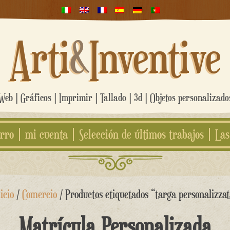
Arti
&
Inventive
eb | Gráficos | Imprimir | Tallado | 3d | Objetos personalizad
rro
mi cuenta
Selección de últimos trabajos
Las
icio
/
Comercio
/ Productos etiquetados “targa personalizzat
Matrícula Personalizada