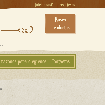
Iniciar sesión o registrarse
Busca
productos
os#
 razones para elegirnos
Contactos
a”