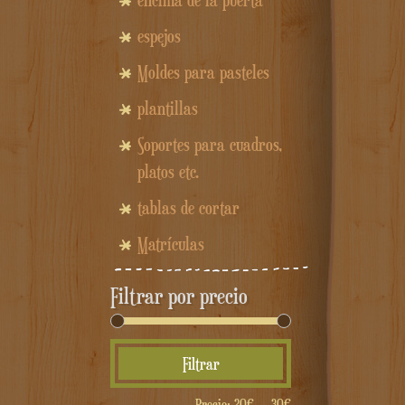
encima de la puerta
espejos
Moldes para pasteles
plantillas
Soportes para cuadros,
platos etc.
tablas de cortar
Matrículas
Filtrar por precio
Precio
Precio
Filtrar
mínimo
máximo
Precio:
20€
—
30€