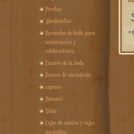
Perchas
Abrebotellas
a p
Recuerdos de boda para
aniversarios y
celebraciones.
Favores de la boda
favores de nacimiento
esposas
Buzones
Velas
Cajas de música y cajas
musicales.