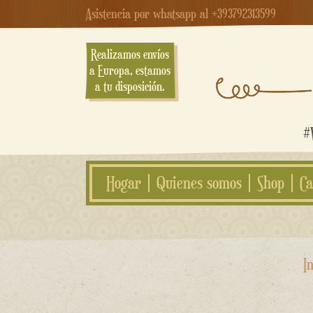
Asistencia por whatsapp al +393792313599
Realizamos envíos
a Europa, estamos
a tu disposición.
#W
Hogar
Quienes somos
Shop
Ca
saltar
In
al
contenido