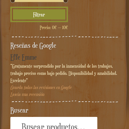
Precio
Precio
Filtrar
mínimo
máximo
Precio:
0€
—
10€
Reseñas de Google
Effe Emme
"Gratamente sorprendido por la inmensidad de los trabajos,
trabajo preciso como bajo pedido. Disponibilidad y amabilidad.
Excelente"
Guarda todas las revisiones en Google
Lascia una recensión
Buscar
Buscar
por: