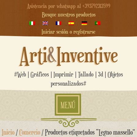
Asistencia por whatsapp al +393792313599
Busque nuestros productos
Iniciar sesión o registrarse
Arti
&
Inventive
#Web | Gráficos | Imprimir | Tallado | 3d | Objetos
personalizados#
MENÚ
saltar
Inicio
/
Comercio
/ Productos etiquetados “Legno massello”
al