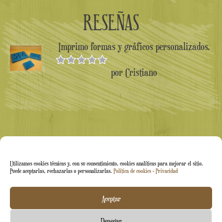
RESEÑAS
Imprimo formas y gráficos personalizados.
por Cristiano
Valorado en
5
de 5
Utilizamos cookies técnicas y, con su consentimiento, cookies analíticas para mejorar el sitio.
Puede aceptarlas, rechazarlas o personalizarlas.
Política de cookies
-
Privacidad
Arti&Inventive ® 2005-2026 | N.º IVA 05070120877 |
Aceptar
Empresa inscrita en el Registro de Artesanos CT-711169 |
Denegar