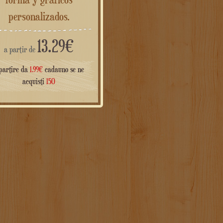
personalizados.
13.29
€
a partir de
partire da
1.99
€
cadauno se ne
acquisti
150