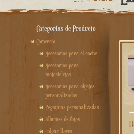
Categorías de Producto
Comercio
Accesorios para el coche
Accesorios para
motocicletas
Accesorios para objetos
personalizados
Pegatinas personalizadas
álbumes de fotos
Llavero de aluminio con
colgar llaves