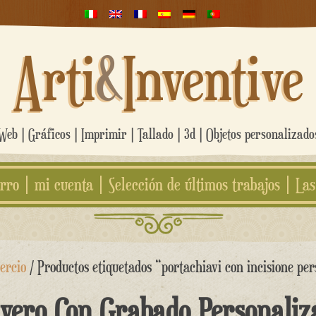
Arti
&
Inventive
eb | Gráficos | Imprimir | Tallado | 3d | Objetos personalizad
rro
mi cuenta
Selección de últimos trabajos
Las
ercio
/ Productos etiquetados “portachiavi con incisione per
avero Con Grabado Personaliz