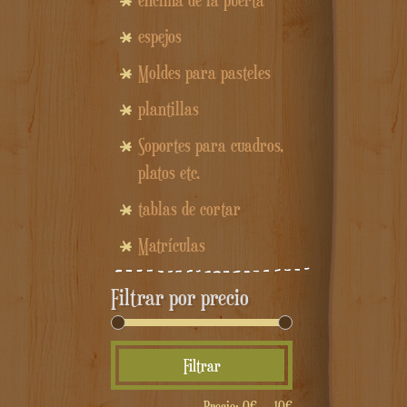
encima de la puerta
espejos
Moldes para pasteles
plantillas
Soportes para cuadros,
platos etc.
tablas de cortar
Matrículas
Filtrar por precio
Precio
Precio
Filtrar
mínimo
máximo
Precio:
0€
—
10€