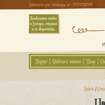
Asistencia por whatsapp al +393792313599
Realizamos envíos
a Europa, estamos
a tu disposición.
#W
Hogar
Quienes somos
Shop
Ca
saltar
Inicio
/
Com
al
contenido
Ll