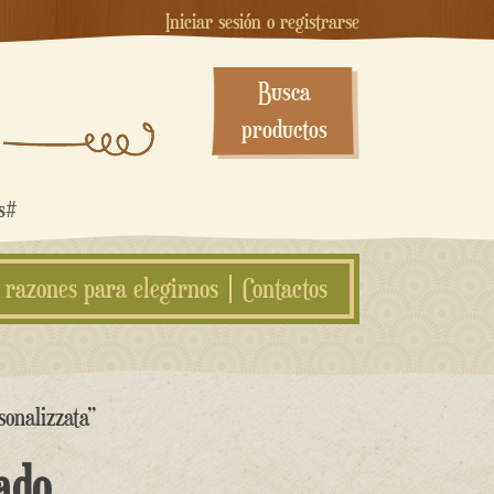
Iniciar sesión o registrarse
Busca
productos
os#
 razones para elegirnos
Contactos
sonalizzata”
ado