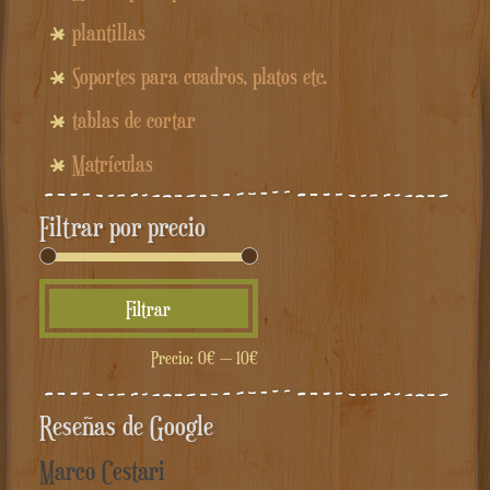
plantillas
Soportes para cuadros, platos etc.
tablas de cortar
Matrículas
Filtrar por precio
Precio
Precio
Filtrar
mínimo
máximo
Precio:
0€
—
10€
Reseñas de Google
Marco Cestari