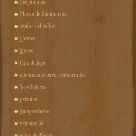
Pergaminos
Placas de iluminación
titular del collar
Llavero
Marco
Caja de joya
portamenús para restaurantes
Servilleteros
premios
Rompecabezas
retratos 3d
cajas de dinero