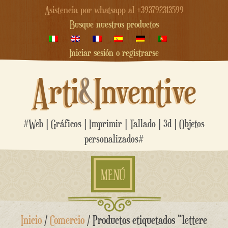
Asistencia por whatsapp al +393792313599
Busque nuestros productos
Iniciar sesión o registrarse
Arti
&
Inventive
#Web | Gráficos | Imprimir | Tallado | 3d | Objetos
personalizados#
MENÚ
saltar
Inicio
/
Comercio
/ Productos etiquetados “lettere
al