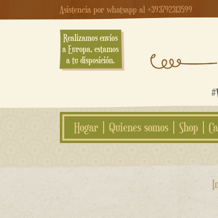
Asistencia por whatsapp al +393792313599
Realizamos envíos
a Europa, estamos
a tu disposición.
#W
Hogar
Quienes somos
Shop
Ca
saltar
I
al
contenido