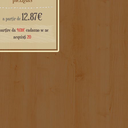
12.87
€
a partir de
partire da
9.01
€
cadauno se ne
acquisti
20