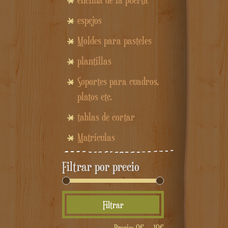
encima de la puerta
espejos
Moldes para pasteles
plantillas
Soportes para cuadros,
platos etc.
tablas de cortar
Matrículas
Filtrar por precio
Precio
Precio
Filtrar
mínimo
máximo
Precio:
0€
—
10€