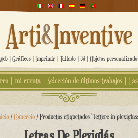
Arti
&
Inventive
eb | Gráficos | Imprimir | Tallado | 3d | Objetos personalizad
rro
mi cuenta
Selección de últimos trabajos
Las
nicio
/
Comercio
/ Productos etiquetados “lettere in plexiglas
Letras De Plexiglás