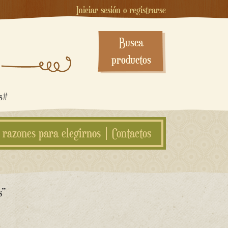
Iniciar sesión o registrarse
Busca
productos
os#
 razones para elegirnos
Contactos
s”