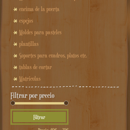
encima de la puerta
espejos
Moldes para pasteles
plantillas
Soportes para cuadros, platos etc.
tablas de cortar
Matrículas
Filtrar por precio
Precio
Precio
Filtrar
mínimo
máximo