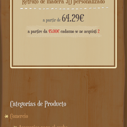
Retrato de madera 3D personalizado
64.29
€
a partir de
a partire da
45.00
€
cadauno se ne acquisti
2
Categorías de Producto
Comercio