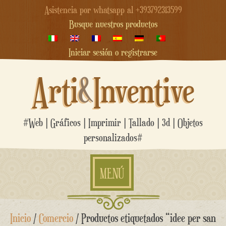
Asistencia por whatsapp al +393792313599
Busque nuestros productos
Iniciar sesión o registrarse
Arti
&
Inventive
#Web | Gráficos | Imprimir | Tallado | 3d | Objetos
personalizados#
MENÚ
saltar
Inicio
/
Comercio
/ Productos etiquetados “idee per san
al