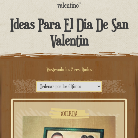
contenido
valentino”
Ideas Para El Dia De San
Valentin
Ordenado
Mostrando los 2 resultados
por
lo
más
reciente
¡OFERTA!