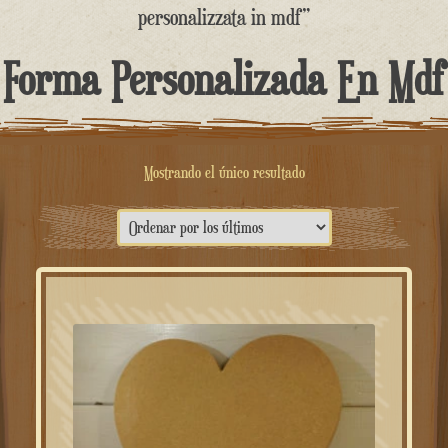
contenido
personalizzata in mdf”
Forma Personalizada En Mdf
Mostrando el único resultado