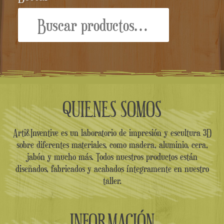
Buscar
por:
QUIENES SOMOS
Arti&Inventive es un laboratorio de impresión y escultura 3D
sobre diferentes materiales, como madera, aluminio, cera,
jabón y mucho más. Todos nuestros productos están
diseñados, fabricados y acabados íntegramente en nuestro
taller.
INFORMACIÓN