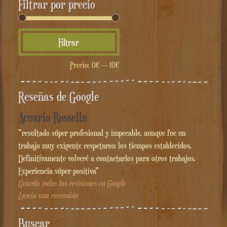
Filtrar por precio
Precio
Precio
Filtrar
mínimo
máximo
Precio:
0€
—
10€
Reseñas de Google
Acuario Rossella
"resultado súper profesional y impecable, aunque fue un
trabajo muy exigente respetaron los tiempos establecidos.
Definitivamente volveré a contactarlos para otros trabajos.
Experiencia súper positiva"
Guarda todas las revisiones en Google
Lascia una recensión
Buscar