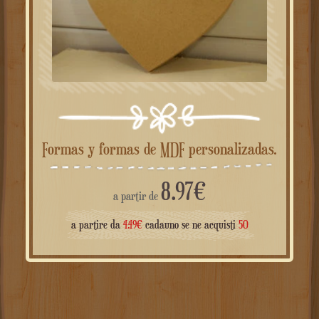
Formas y formas de MDF personalizadas.
8.97
€
a partir de
a partire da
4.49
€
cadauno se ne acquisti
50