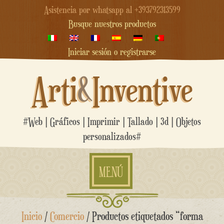
Asistencia por whatsapp al +393792313599
Busque nuestros productos
Iniciar sesión o registrarse
Arti
&
Inventive
#Web | Gráficos | Imprimir | Tallado | 3d | Objetos
personalizados#
MENÚ
saltar
Inicio
/
Comercio
/ Productos etiquetados “forma
al