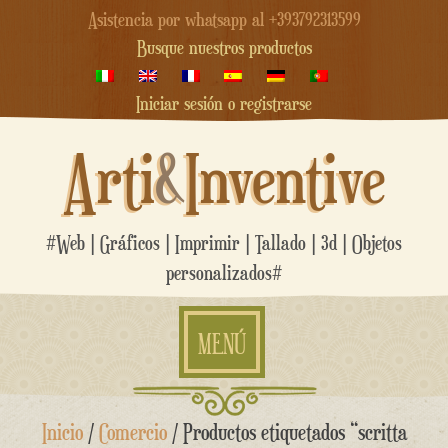
Asistencia por whatsapp al +393792313599
Busque nuestros productos
Iniciar sesión o registrarse
Arti
&
Inventive
#Web | Gráficos | Imprimir | Tallado | 3d | Objetos
personalizados#
MENÚ
saltar
Inicio
/
Comercio
/ Productos etiquetados “scritta
al