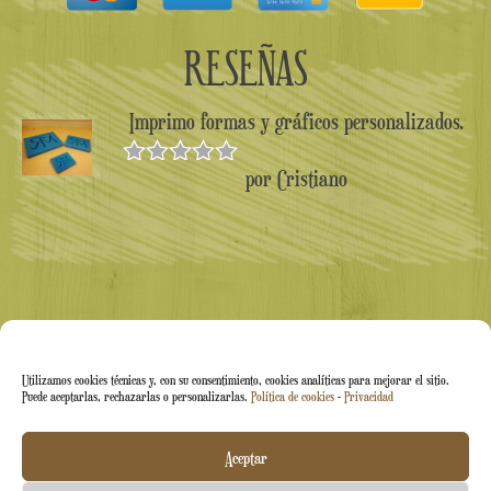
RESEÑAS
Imprimo formas y gráficos personalizados.
por Cristiano
Valorado en
5
de 5
Utilizamos cookies técnicas y, con su consentimiento, cookies analíticas para mejorar el sitio.
Puede aceptarlas, rechazarlas o personalizarlas.
Política de cookies
-
Privacidad
Arti&Inventive ® 2005-2026 | N.º IVA 05070120877 |
Aceptar
Empresa inscrita en el Registro de Artesanos CT-711169 |