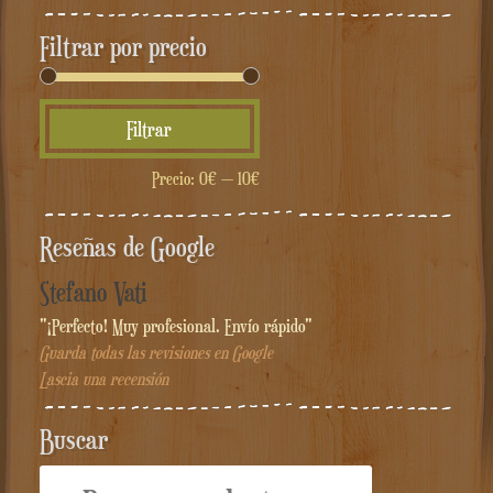
Filtrar por precio
Precio
Precio
Filtrar
mínimo
máximo
Precio:
0€
—
10€
Reseñas de Google
Stefano Vati
"¡Perfecto! Muy profesional. Envío rápido"
Guarda todas las revisiones en Google
Lascia una recensión
Buscar
Buscar