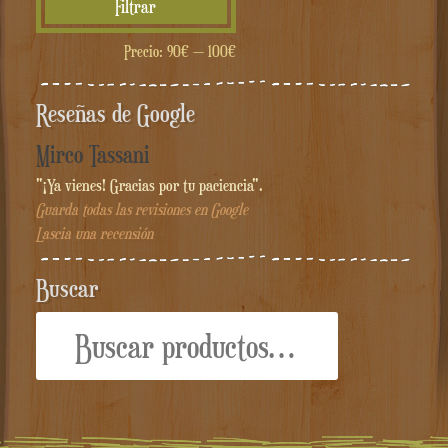
Filtrar
mínimo
máximo
Precio:
90€
—
100€
Reseñas de Google
Mirco Tassani
"¡Ya vienes! Gracias por tu paciencia".
Guarda todas las revisiones en Google
Lascia una recensión
Buscar
Buscar
por: