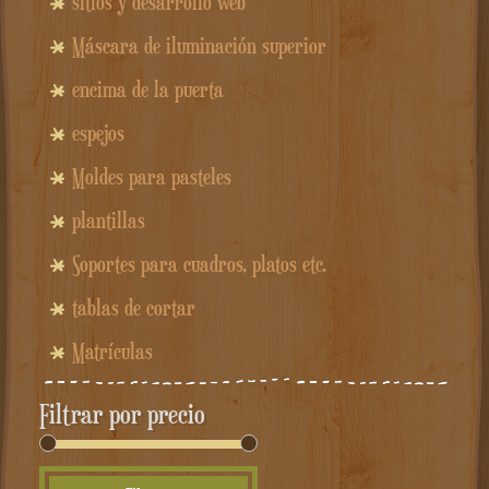
sitios y desarrollo web
Máscara de iluminación superior
encima de la puerta
espejos
Moldes para pasteles
plantillas
Soportes para cuadros, platos etc.
tablas de cortar
Matrículas
Filtrar por precio
Precio
Precio