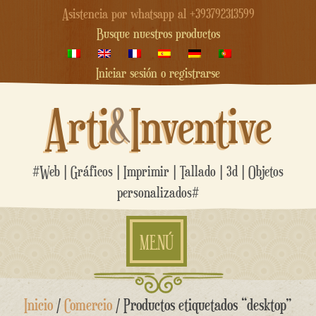
Asistencia por whatsapp al +393792313599
Busque nuestros productos
Iniciar sesión o registrarse
Arti
&
Inventive
#Web | Gráficos | Imprimir | Tallado | 3d | Objetos
personalizados#
MENÚ
saltar
Inicio
/
Comercio
/ Productos etiquetados “desktop”
al