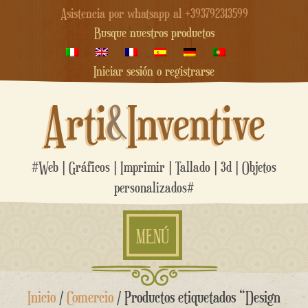
Asistencia por whatsapp al +393792313599
Busque nuestros productos
Iniciar sesión o registrarse
Arti
&
Inventive
#Web | Gráficos | Imprimir | Tallado | 3d | Objetos
personalizados#
MENÚ
saltar
Inicio
/
Comercio
/ Productos etiquetados “Design
al