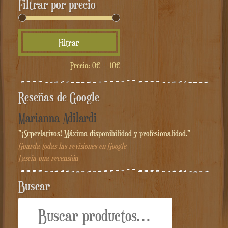
Filtrar por precio
Precio
Precio
Filtrar
mínimo
máximo
Precio:
0€
—
10€
Reseñas de Google
Marianna Adilardi
"¡Superlativos! Máxima disponibilidad y profesionalidad."
Guarda todas las revisiones en Google
Lascia una recensión
Buscar
Buscar
por: