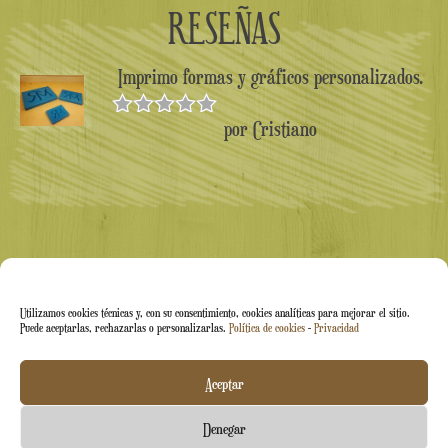
RESEÑAS
Imprimo formas y gráficos personalizados.
por Cristiano
Valorado en
5
de 5
Utilizamos cookies técnicas y, con su consentimiento, cookies analíticas para mejorar el sitio.
Puede aceptarlas, rechazarlas o personalizarlas.
Política de cookies
-
Privacidad
Arti&Inventive ® 2005-2026 | N.º IVA 05070120877 |
Aceptar
Empresa inscrita en el Registro de Artesanos CT-711169 |
Denegar
Índice Económico-Administrativo (REA) CT-426037