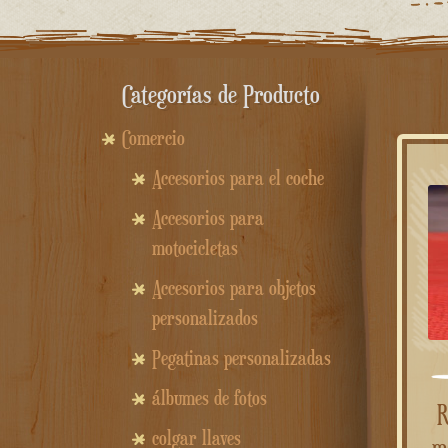
Categorías de Producto
Comercio
Accesorios para el coche
Accesorios para
motocicletas
Accesorios para objetos
personalizados
Pegatinas personalizadas
álbumes de fotos
Reloj personalizado d
colgar llaves
m