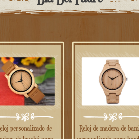
e
Reloj de madera de bambú
adera de bambú para
personalizado para hom