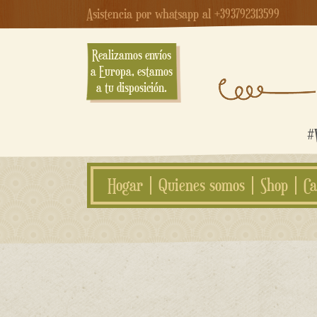
Asistencia por whatsapp al +393792313599
Realizamos envíos
a Europa, estamos
a tu disposición.
#W
Hogar
Quienes somos
Shop
Ca
saltar
al
contenido