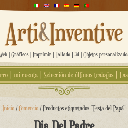
Arti
&
Inventive
eb | Gráficos | Imprimir | Tallado | 3d | Objetos personalizad
rro
mi cuenta
Selección de últimos trabajos
Las
Inicio
/
Comercio
/ Productos etiquetados “Festa del Papà”
Dia Del Padre