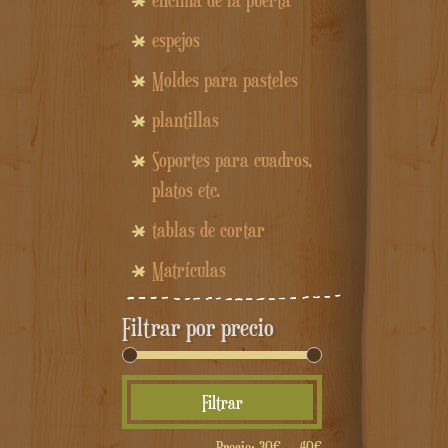
encima de la puerta
espejos
Moldes para pasteles
plantillas
Soportes para cuadros,
platos etc.
tablas de cortar
Matrículas
Filtrar por precio
Precio
Precio
Filtrar
mínimo
máximo
Precio:
30€
—
40€