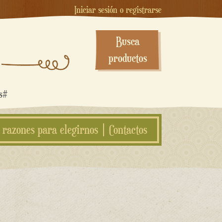
Iniciar sesión o registrarse
Busca
productos
os#
 razones para elegirnos
Contactos