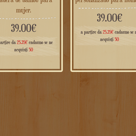
mujer.
39.00
€
39.00
€
a partire da
25.35
€
cadauno se 
acquisti
50
partire da
25.35
€
cadauno se ne
acquisti
50