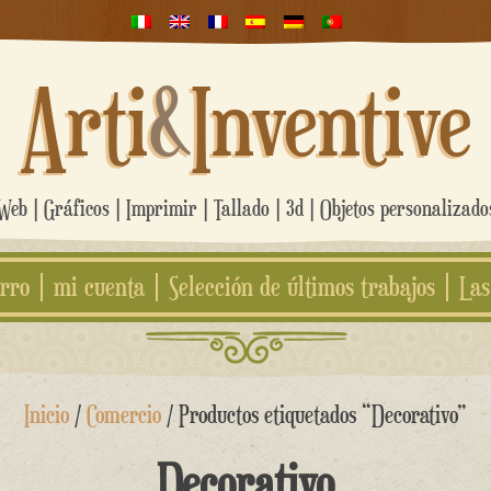
Arti
&
Inventive
eb | Gráficos | Imprimir | Tallado | 3d | Objetos personalizad
rro
mi cuenta
Selección de últimos trabajos
Las
Inicio
/
Comercio
/ Productos etiquetados “Decorativo”
Decorativo