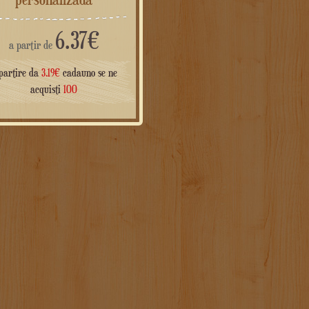
6.37
€
a partir de
partire da
3.19
€
cadauno se ne
acquisti
100