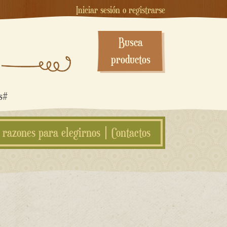
Iniciar sesión o registrarse
Busca
productos
os#
 razones para elegirnos
Contactos