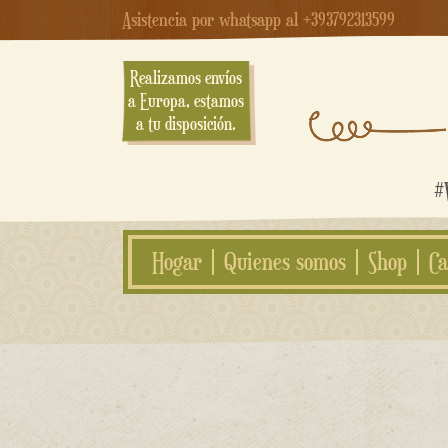
Asistencia por whatsapp al +393792313599
Realizamos envíos
a Europa, estamos
a tu disposición.
#W
Hogar
Quienes somos
Shop
Ca
saltar
al
contenido