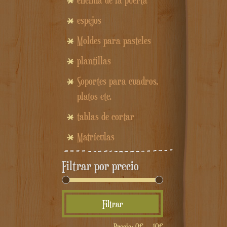
encima de la puerta
espejos
Moldes para pasteles
plantillas
Soportes para cuadros,
platos etc.
tablas de cortar
Matrículas
Filtrar por precio
Precio
Precio
Filtrar
mínimo
máximo
Precio:
0€
—
10€