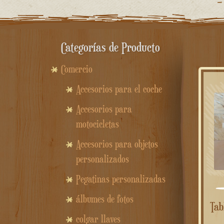
Categorías de Producto
Comercio
Accesorios para el coche
Accesorios para
motocicletas
Accesorios para objetos
personalizados
Pegatinas personalizadas
álbumes de fotos
Tabla de cortar de madera
colgar llaves