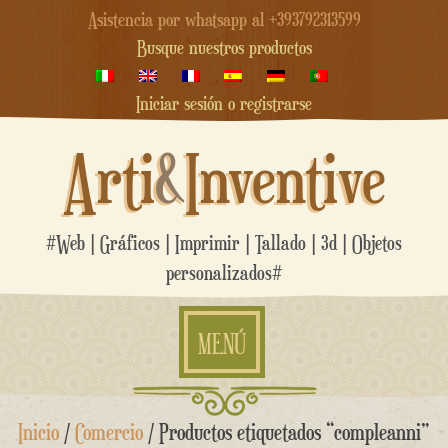
Asistencia por whatsapp al +393792313599
Busque nuestros productos
Iniciar sesión o registrarse
Arti
&
Inventive
#Web | Gráficos | Imprimir | Tallado | 3d | Objetos
personalizados#
MENÚ
saltar
Inicio
/
Comercio
/ Productos etiquetados “compleanni”
al