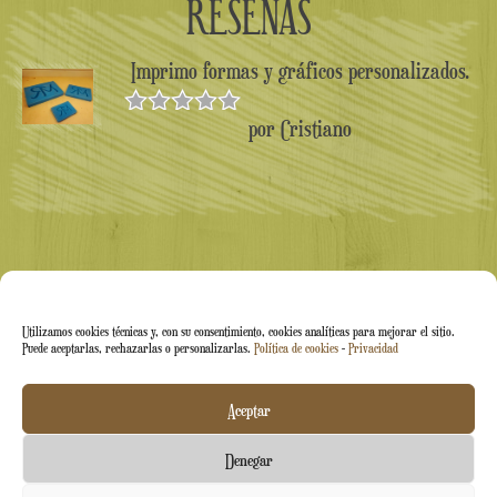
RESEÑAS
Imprimo formas y gráficos personalizados.
por Cristiano
Valorado en
5
de 5
Utilizamos cookies técnicas y, con su consentimiento, cookies analíticas para mejorar el sitio.
Puede aceptarlas, rechazarlas o personalizarlas.
Política de cookies
-
Privacidad
Arti&Inventive ® 2005-2026 | N.º IVA 05070120877 |
Aceptar
Empresa inscrita en el Registro de Artesanos CT-711169 |
Denegar
Índice Económico-Administrativo (REA) CT-426037