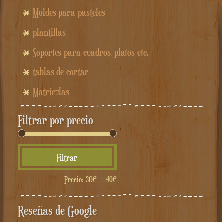
Moldes para pasteles
plantillas
Soportes para cuadros, platos etc.
tablas de cortar
Matrículas
Filtrar por precio
Precio
Precio
Filtrar
mínimo
máximo
Precio:
30€
—
40€
Reseñas de Google