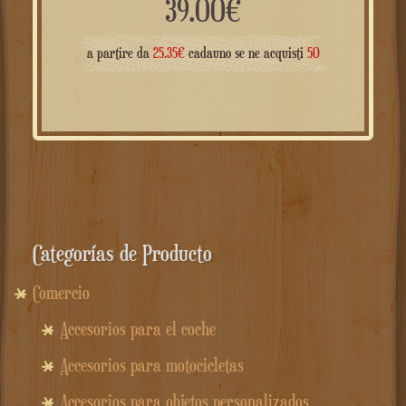
39.00
€
a partire da
25.35
€
cadauno se ne acquisti
50
Categorías de Producto
Comercio
Accesorios para el coche
Accesorios para motocicletas
Accesorios para objetos personalizados