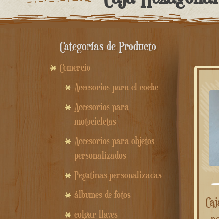
Categorías de Producto
Comercio
Accesorios para el coche
Accesorios para
motocicletas
Accesorios para objetos
personalizados
Pegatinas personalizadas
álbumes de fotos
Caja de madera hexagonal
colgar llaves
pe