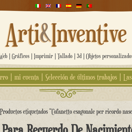
Arti
&
Inventive
eb | Gráficos | Imprimir | Tallado | 3d | Objetos personalizad
rro
mi cuenta
Selección de últimos trabajos
Las
Productos etiquetados “Cofanetto esagonale per ricordo nasc
 Para Recuerdo De Nacimient