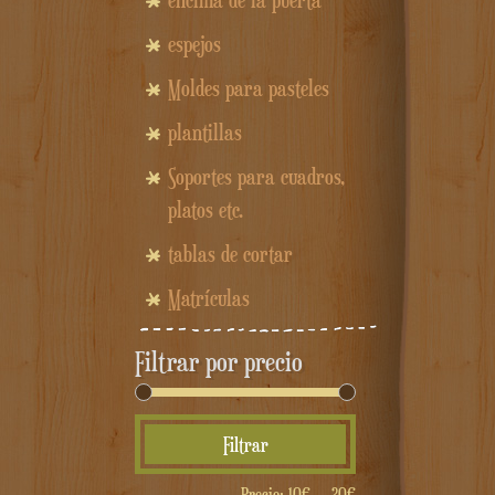
encima de la puerta
espejos
Moldes para pasteles
plantillas
Soportes para cuadros,
platos etc.
tablas de cortar
Matrículas
Filtrar por precio
Precio
Precio
Filtrar
mínimo
máximo
Precio:
10€
—
20€