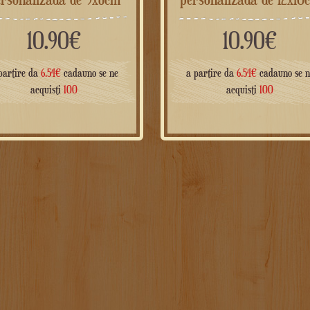
10.90
€
10.90
€
partire da
6.54
€
cadauno se ne
a partire da
6.54
€
cadauno se n
acquisti
100
acquisti
100