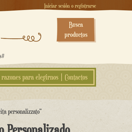
Iniciar sesión o registrarse
Busca
productos
os#
 razones para elegirnos
Contactos
ita personalizzato”
o Personalizado