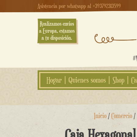
Asistencia por whatsapp al +393792313599
Realizamos envíos
a Europa, estamos
a tu disposición.
#W
Hogar
Quienes somos
Shop
Ca
saltar
Inicio
/
Comercio
/ 
al
contenido
Caja Hexagonal