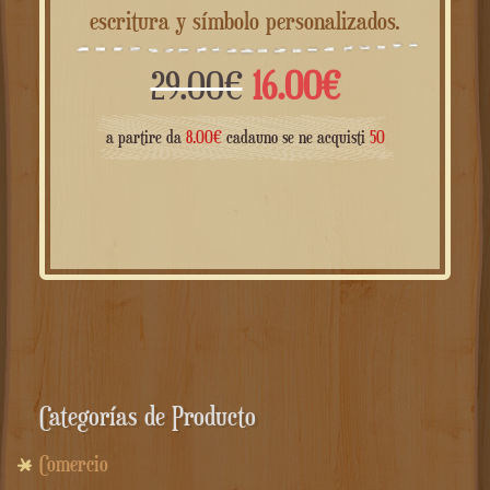
escritura y símbolo personalizados.
El
El
29.00
€
16.00
€
precio
precio
a partire da
8.00
€
cadauno se ne acquisti
50
original
actual
era:
es:
29.00€.
16.00€.
Categorías de Producto
Comercio