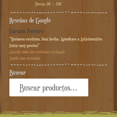
Precio:
0€
—
20€
Reseñas de Google
Carmín Ferraro
"Hermosa escritura, bien hecha. Agradezco a Artieinventive.
Fuiste muy preciso"
Guarda todas las revisiones en Google
Lascia una recensión
Buscar
Buscar
por: