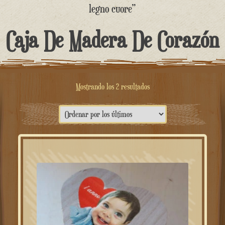
contenido
legno cuore”
Caja De Madera De Corazón
Ordenado
Mostrando los 2 resultados
por
lo
más
reciente