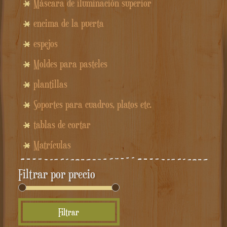
Máscara de iluminación superior
encima de la puerta
espejos
Moldes para pasteles
plantillas
Soportes para cuadros, platos etc.
tablas de cortar
Matrículas
Filtrar por precio
Precio
Precio
Filtrar
mínimo
máximo