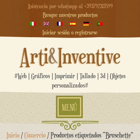
Asistencia por whatsapp al +393792313599
Busque nuestros productos
Iniciar sesión o registrarse
Arti
&
Inventive
#Web | Gráficos | Imprimir | Tallado | 3d | Objetos
personalizados#
MENÚ
saltar
Inicio
/
Comercio
/ Productos etiquetados “Bruschette”
al