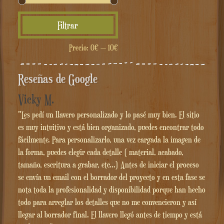
Precio
Precio
Filtrar
mínimo
máximo
Precio:
0€
—
10€
Reseñas de Google
Vicky M.
"Les pedí un llavero personalizado y lo pasé muy bien. El sitio
es muy intuitivo y está bien organizado, puedes encontrar todo
fácilmente. Para personalizarlo, una vez cargada la imagen de
la forma, puedes elegir cada detalle ( material, acabado,
tamaño, escritura a grabar, etc...) Antes de iniciar el proceso
se envía un email con el borrador del proyecto y en esta fase se
nota toda la profesionalidad y disponibilidad porque han hecho
todo para arreglar los detalles que no me convencieron y así
llegar al borrador final. El llavero llegó antes de tiempo y está