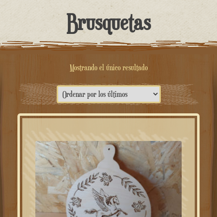
contenido
Brusquetas
Mostrando el único resultado