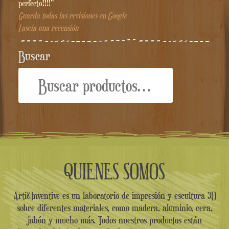
perfecto!!!!"
Guarda todas las revisiones en Google
Lascia una recensión
Buscar
Buscar
por:
QUIENES SOMOS
Arti&Inventive es un laboratorio de impresión y escultura 3D
sobre diferentes materiales, como madera, aluminio, cera,
jabón y mucho más. Todos nuestros productos están