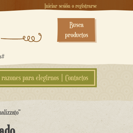
Iniciar sesión o registrarse
Busca
productos
os#
 razones para elegirnos
Contactos
nalizzato”
zado