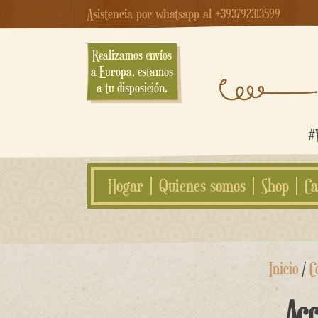
Asistencia por whatsapp al +393792313599
Realizamos envíos
a Europa, estamos
a tu disposición.
#W
Hogar
Quienes somos
Shop
Ca
saltar
Inicio
/
C
al
contenido
Acc