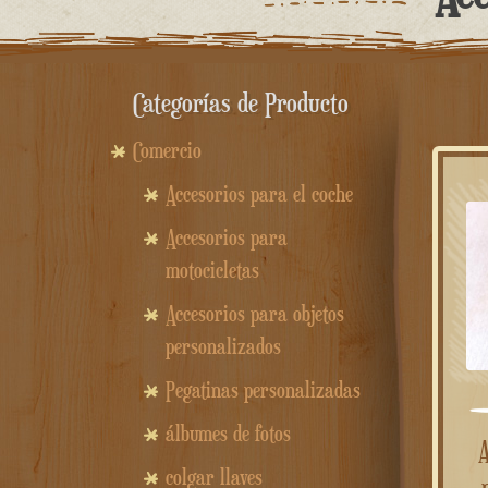
Categorías de Producto
Comercio
Accesorios para el coche
Accesorios para
motocicletas
Accesorios para objetos
personalizados
Pegatinas personalizadas
álbumes de fotos
Abridor de botel
colgar llaves