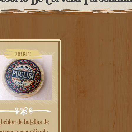
¡OFERTA!
las de
nevera personalizado