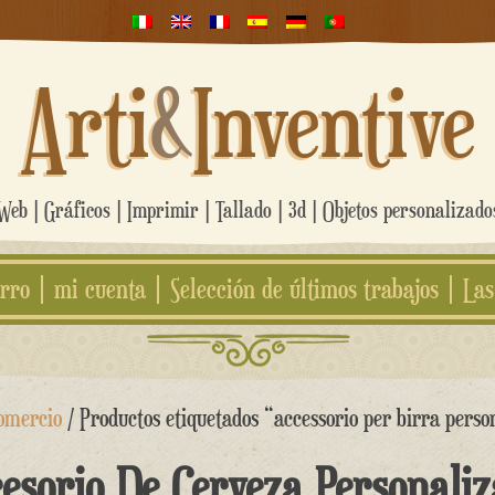
Arti
&
Inventive
eb | Gráficos | Imprimir | Tallado | 3d | Objetos personalizad
rro
mi cuenta
Selección de últimos trabajos
Las
omercio
/ Productos etiquetados “accessorio per birra perso
esorio De Cerveza Personali