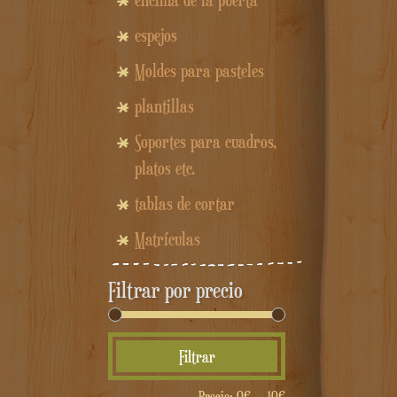
encima de la puerta
espejos
Moldes para pasteles
plantillas
Soportes para cuadros,
platos etc.
tablas de cortar
Matrículas
Filtrar por precio
Precio
Precio
Filtrar
mínimo
máximo
Precio:
0€
—
10€