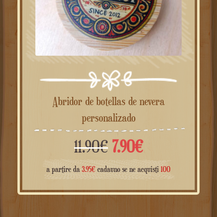
Abridor de botellas de nevera
personalizado
El
El
11.90
€
7.90
€
precio
precio
a partire da
3.95
€
cadauno se ne acquisti
100
original
actual