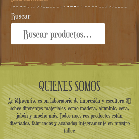
Buscar
Buscar
por:
QUIENES SOMOS
Arti&Inventive es un laboratorio de impresión y escultura 3D
sobre diferentes materiales, como madera, aluminio, cera,
jabón y mucho más. Todos nuestros productos están
diseñados, fabricados y acabados íntegramente en nuestro
taller.