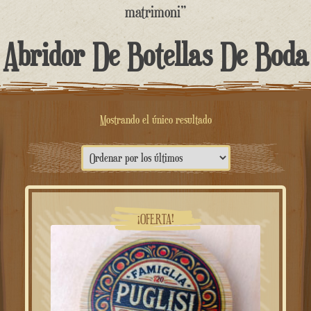
contenido
matrimoni”
Abridor De Botellas De Boda
Mostrando el único resultado
¡OFERTA!