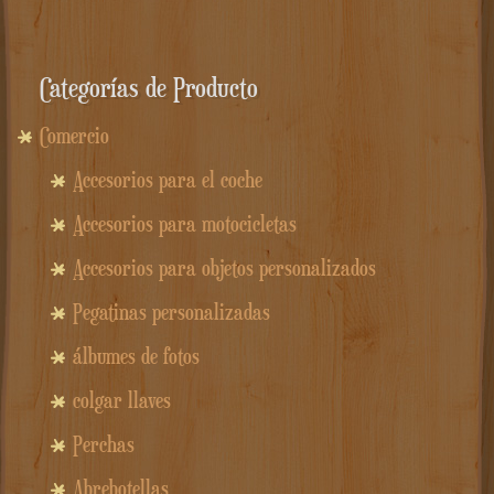
era:
es:
11.90€.
7.90€.
Categorías de Producto
Comercio
Accesorios para el coche
Accesorios para motocicletas
Accesorios para objetos personalizados
Pegatinas personalizadas
álbumes de fotos
colgar llaves
Perchas
Abrebotellas