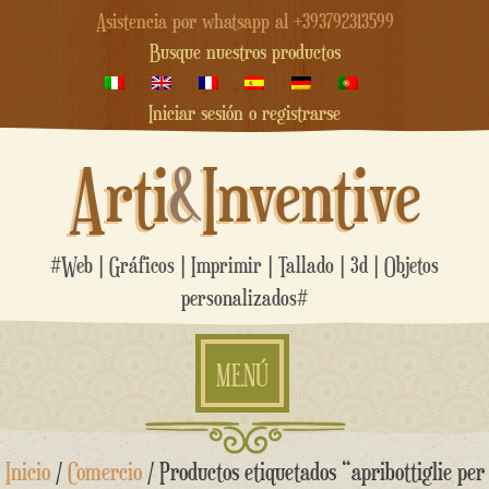
Asistencia por whatsapp al +393792313599
Busque nuestros productos
Iniciar sesión o registrarse
Arti
&
Inventive
#Web | Gráficos | Imprimir | Tallado | 3d | Objetos
personalizados#
MENÚ
saltar
Inicio
/
Comercio
/ Productos etiquetados “apribottiglie per
al