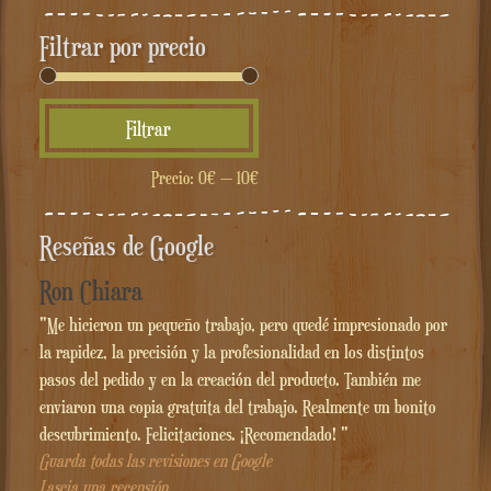
Filtrar por precio
Precio
Precio
Filtrar
mínimo
máximo
Precio:
0€
—
10€
Reseñas de Google
Ron Chiara
"Me hicieron un pequeño trabajo, pero quedé impresionado por
la rapidez, la precisión y la profesionalidad en los distintos
pasos del pedido y en la creación del producto. También me
enviaron una copia gratuita del trabajo. Realmente un bonito
descubrimiento. Felicitaciones. ¡Recomendado! "
Guarda todas las revisiones en Google
Lascia una recensión